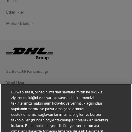
Yenilik
Etkinlikler
Marka Ortaklar
Sahtekarlık Farkındalığı
Yasal Uyarı
Bu web sitesi, örneğin internet sayfalarımızın ne sıklıkla
Kullanım Koşulları
ziyaret edildiğini ve ziyaretçi sayısını belirlememizi,
tekliflerimizi maksimum kolaylık ve verimlilik açısından
Gizlilik Bildirimi
yapılandırmamızı ve pazarlama çabalarımızı
desteklememizi sağlayan tanımlama bilgileri ve benzer
Kişisel Verilerin Korunması
teknolojiler (bundan böyle “teknolojiler” olarak anılacaktır)
kullanır. Bu teknolojiler, yeterli düzeyde veri koruması
Ek Bilgiler
olmayan ülkelerde (örneğin Amerika Birleşik Devletleri)