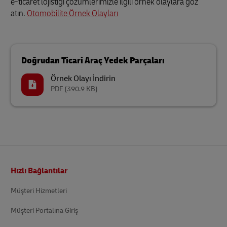
e-ticaret lojistiği çözümlerimizle ilgili örnek olaylara göz
atın.
Otomobilite Örnek Olayları
Doğrudan Ticari Araç Yedek Parçaları
Örnek Olayı İndirin
PDF
(390.9 KB)
Altbilgi
Hızlı Bağlantılar
Müşteri Hizmetleri
Müşteri Portalına Giriş