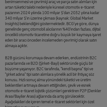
benimsenmesi ve çevrimiçi araç ve parça satın alımları için
artan tüketici talebi nedeniyle küresel otomotiv e-ticaret
pazarının 2024 yılında 100 milyar $'dan 2032 yılına kadar
340 milyar $'ın üzerine çıkması (kaynak: Global Market
Insights) beklendiğini göstermektedir. BCG'ye göre, dünya
genelinde genç otomobil alıcılarının %40'ından fazlası, dijital
öncelikli otomotiv ticaretine doğru büyük bir kaymaya işaret
eden bir aracı önceden incelemeden çevrimiçi olarak satın
almaya açıktır.
B2B gücünü korumaya devam ederken, endüstrinin B2C
pazarlarında ve B2D (Şirket-Bayi) sektöründe güçlü bir
büyüme yaşanıyor. B2C tarafında, "kendi başına" tipi ve
"şirket adına" tipi satın alımlara yönelik acil bir ihtiyaç söz
konusu. Hızlı sonuç alma yönündeki tüketici ve üretim
beklentileri artmaya devam ettiğinden, çevik ve esnek
otomotiv e-ticaret lojistik çözümleri gerektiren P2P (Denkler
Arası/Bayiler Arası) ağlarında da artış görülecektir.
Aşağıdakileri de içeren temel e-ticaret sektörleri için özel