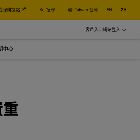
找服務據點
搜尋
Taiwan 台灣
EN
ZH
開立 DHL 企業帳號
客戶入口網站登入
經常性託運人
明中心
的空運與海
定期或經常寄件，瞭解建立帳號的優點
開立 DHL 企業帳號
經常性託運人
常見的寄件選項
的空運與海
定期或經常寄件，瞭解建立帳號的優點
費重
常見的寄件選項