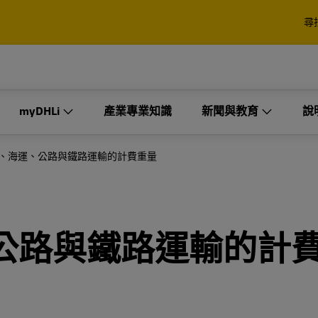
解
尋
裹
棧板、貨櫃與貨物
商 (第三方物流)。
業
企業專屬
解
myDHLi
產業專業知識
新聞與教育
說
 Express 的寄件選項
DHL Global Forwarding 
運，還有海關和物流服務
裹
棧板、貨櫃與貨物
物流解決方案
、海運、公路與鐵路運輸的計費重量
商 (第三方物流)。
業
企業專屬
工業專案
探索 DHL Express
探索貨運服務
 Express 的寄件選項
DHL Global Forwarding 
訂單管理
運，還有海關和物流服務
公路與鐵路運輸的計
複合式聯運解決方案
探索 DHL Express
探索貨運服務