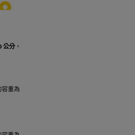
0 公分
，
批貨件的容重為