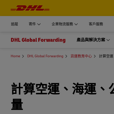
操
作
開始運送
企業物流服務
深入瞭
與
登入
內
容
我們的供應鏈部門專為企業型組織量身打造解決方案。
MyDHL+
文件與包
追蹤
寄件
企業物流服務
客戶服務
取得報價
瞭解為何 DHL Supply Chain 是最適合您的外包物流供應
個人與企
DHL Express Commerce Solution
DHL Global Forwarding
開始運送
企業物流服務
產品與解決方案
深入瞭
登入
瞭解 DHL
myDHLi
探索 DHL Supply Chain
立即寄件
我們的供應鏈部門專為企業型組織量身打造解決方案。
文件與包
MyDHL+
運輸
myDHLi
MySupplyChain
You
加值服務
Home
DHL Global Forwarding
貨運教育中心
計算空運
取得報價
新聞與教育
are
瞭解為何 DHL Supply Chain 是最適合您的外包物流供應
個人與企
here
DHL Express Commerce Solution
空運
探索 myDHLi
海關服務
MyGTS
最新消息與網路研討會
瞭解 DHL
myDHLi
探索 DHL Supply Chain
海運
發現報價+預訂
立即寄件
GoGreen
DHL SameDay
貨運教育中心
計算空運、海運、
MySupplyChain
鐵路貨運
求有關 myDHLi 的協助（僅限註冊用戶）
貨物保險
LifeTrack
MyGTS
量
公路運輸
瞭解入口網站
DHL SameDay