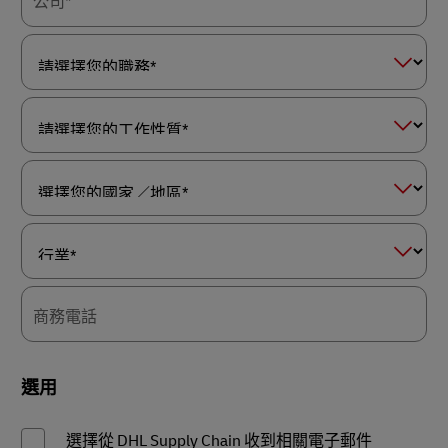
公司*
請
選
擇
您
的
請
職
選
務
擇
*
您
的
選
工
擇
作
您
性
的
質
國
*
行
家
業
／
*
地
商務電話
區
*
選用
選擇從 DHL Supply Chain 收到相關電子郵件