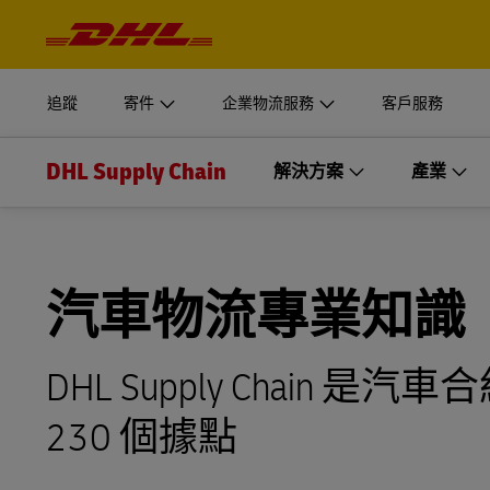
操
作
開始運送
企業物流服務
深入瞭
與
登入
內
容
我們的供應鏈部門專為企業型組織量身打造解決方案。
MyDHL+
文件與包
追蹤
寄件
企業物流服務
客戶服務
取得報價
瞭解為何 DHL Supply Chain 是最適合您的外包物流供應
個人與企
DHL Express Commerce Solution
DHL Supply Chain
開始運送
企業物流服務
解決方案
產業
深入瞭
登入
瞭解 DHL
myDHLi
探索 DHL Supply Chain
立即寄件
我們的供應鏈部門專為企業型組織量身打造解決方案。
文件與包
MyDHL+
解決方案
MySupplyChain
取得報價
產業
瞭解為何 DHL Supply Chain 是最適合您的外包物流供應
個人與企
DHL Express Commerce Solution
倉儲解決方案
MyGTS
汽車
汽車物流專業知識
瞭解 DHL
myDHLi
探索 DHL Supply Chain
運輸解決方案
立即寄件
DHL SameDay
消費性產品
DHL Supply Chai
MySupplyChain
房地產解決方案
LifeTrack
能源、化學、工程與製造
230 個據點
MyGTS
包裝解決方案
生命科學與醫療保健
瞭解入口網站
DHL SameDay
電子商務與全通路解決方案