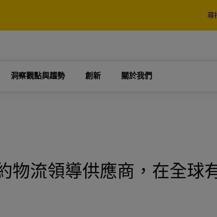
解
尋
裹
棧板、貨櫃與貨物
商 (第三方物流)。
業
企業專屬
解
洞察觀點與趨勢
創新
關於我們
 Express 的寄件選項
DHL Global Forwarding 
運，還有海關和物流服務
裹
棧板、貨櫃與貨物
商 (第三方物流)。
業
企業專屬
探索 DHL Express
探索貨運服務
 Express 的寄件選項
DHL Global Forwarding 
運，還有海關和物流服務
n 是汽車合約物流領導供應商，在全
探索 DHL Express
探索貨運服務