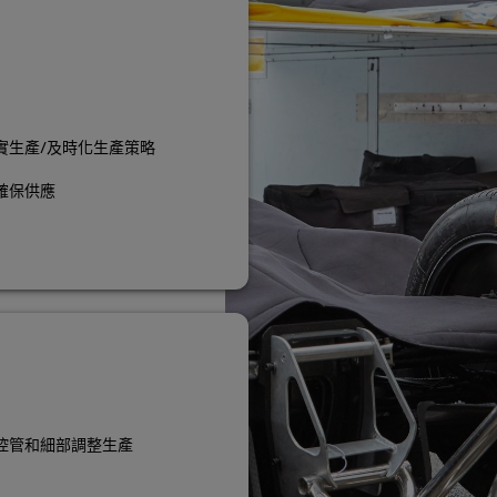
實生產/及時化生產策略
確保供應
控管和細部調整生產