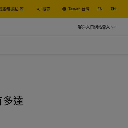
找服務據點
搜尋
Taiwan 台灣
EN
ZH
開立 DHL 企業帳號
客戶入口網站登入
經常性託運人
的空運與海
定期或經常寄件，瞭解建立帳號的優點
開立 DHL 企業帳號
經常性託運人
常見的寄件選項
的空運與海
定期或經常寄件，瞭解建立帳號的優點
球有多達
常見的寄件選項