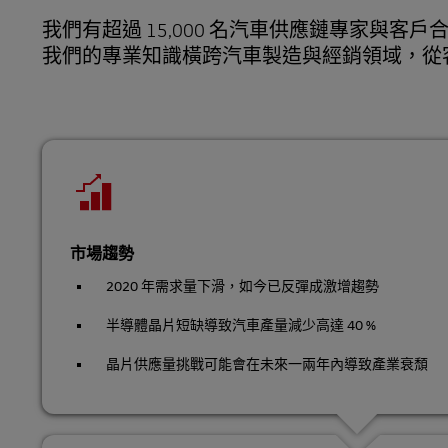
零售
我們有超過 15,000 名汽車供應鏈專家與
LifeTrack
備件物流
我們的專業知識橫跨汽車製造與經銷領域，從
科技
領導型物流合作夥伴與供應鏈編排
瞭解入口網站
臨床試驗物流
退貨與循環
市場趨勢
2020 年需求量下滑，如今已反彈成激增趨勢
半導體晶片短缺導致汽車產量減少高達 40 %
晶片供應量挑戰可能會在未來一兩年內導致產業衰頹