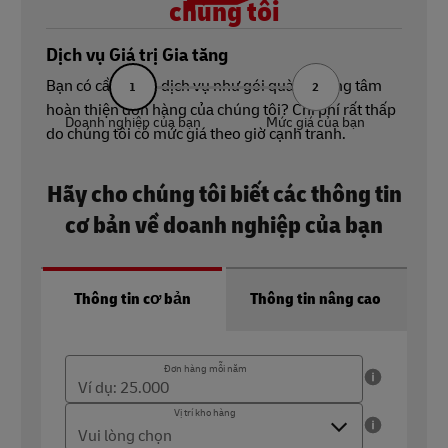
chúng tôi
Dịch vụ Giá trị Gia tăng
Bạn có cần thêm dịch vụ như gói quà từ trung tâm
1
2
hoàn thiện đơn hàng của chúng tôi? Chi phí rất thấp
Doanh nghiệp của bạn
Mức giá của bạn
do chúng tôi có mức giá theo giờ cạnh tranh.
Hãy cho chúng tôi biết các thông tin
cơ bản về doanh nghiệp của bạn
Thông tin cơ bản
Thông tin nâng cao
Đơn hàng mỗi năm
Đơn hàng mỗi năm
Số lượng đơn hàng bạn gửi đi mỗi năm (18.000 - 500.000)
Vị trí kho hàng
Vị trí kho hàng