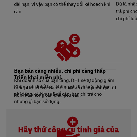
Dù là nhậ
dài hạn, vì vậy bạn có thể thay đổi kế hoạch khi
trả phí c
cần.
chi phí lu
Bạn bán càng nhiều, chi phí càng thấp
Triển khai miễn phí.
Khi doanh số của bạn tăng, DHL sẽ tự động giảm
Không phí thiết lập, không phí tích hợp. Không
mức phí dịch vụ. Bạn sẽ được áp dụng mức giá tốt
phí đăng ký. Như đã đề cập, bạn chỉ trả cho
hơn mà không cần phải yêu cầu.
những gì bạn sử dụng.
Hãy thử công cụ tính giá của