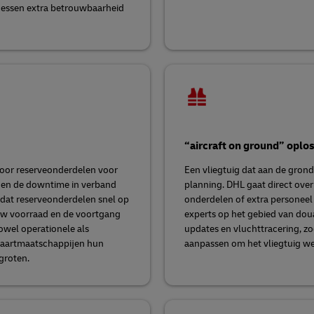
cessen extra betrouwbaarheid
“aircraft on ground” oplo
voor reserveonderdelen voor
Een vliegtuig dat aan de gron
jen de downtime in verband
planning. DHL gaat direct ove
dat reserveonderdelen snel op
onderdelen of extra personeel 
uw voorraad en de voortgang
experts op het gebied van do
owel operationele als
updates en vluchttracering, 
vaartmaatschappijen hun
aanpassen om het vliegtuig weer
groten.