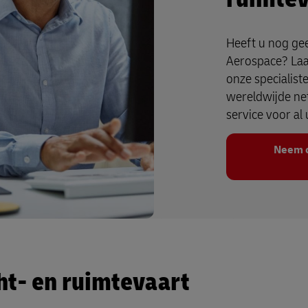
Heeft u nog ge
Aerospace? Laa
onze specialis
wereldwijde ne
service voor al
Neem c
ht- en ruimtevaart