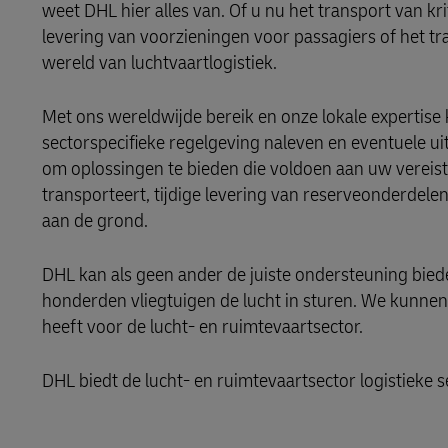
LifeTrack
weet DHL hier alles van. Of u nu het transport van k
levering van voorzieningen voor passagiers of het tr
MyGTS
wereld van luchtvaartlogistiek.
Meer informatie over portalen
DHL SameDay
Met ons wereldwijde bereik en onze lokale expertis
LifeTrack
sectorspecifieke regelgeving naleven en eventuele ui
om oplossingen te bieden die voldoen aan uw vereisten
transporteert, tijdige levering van reserveonderdel
Meer informatie over portalen
aan de grond.
DHL kan als geen ander de juiste ondersteuning bied
honderden vliegtuigen de lucht in sturen. We kunnen
heeft voor de lucht- en ruimtevaartsector.
DHL biedt de lucht- en ruimtevaartsector logistieke 