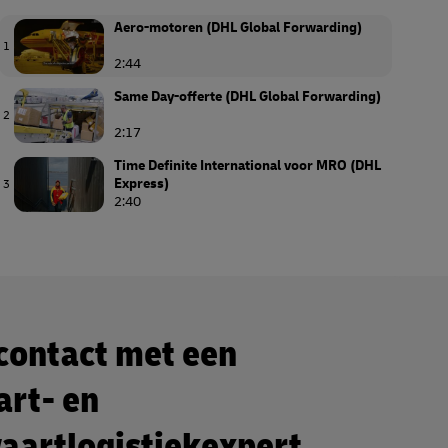
Aero-motoren (DHL Global Forwarding)
1
2:44
Same Day-offerte (DHL Global Forwarding)
2
2:17
Time Definite International voor MRO (DHL
Express)
3
2:40
Logistiek van luchtvaartmaatschappijen
(DHL Supply Chain)
4
3:40
contact met een
art- en
aartlogistiekexpert