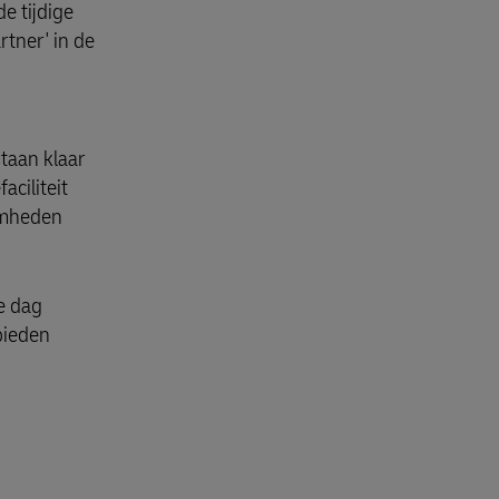
e tijdige
rtner' in de
taan klaar
ciliteit
aamheden
e dag
bieden