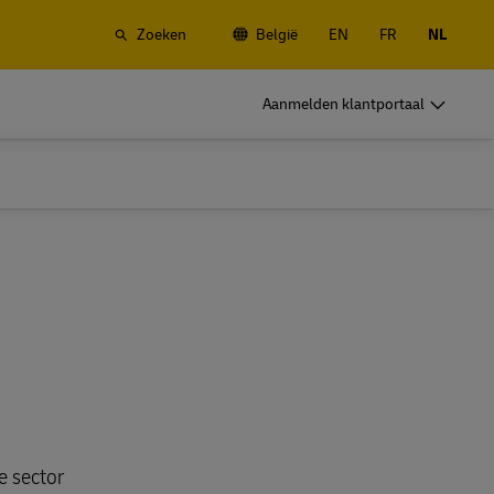
Zoeken
België
EN
FR
NL
go
DHL zakelijk
Aanmelden klantportaal
Frequente Verzenders
ransport
Verzendt u vaak of regelmatig? Vind
- en
hier de voordelen van het openen van
een account.
go
DHL zakelijk
Frequente Verzenders
ces
Opties voor frequente zendingen
ransport
Verzendt u vaak of regelmatig? Vind
- en
hier de voordelen van het openen van
een account.
ces
Opties voor frequente zendingen
de sector