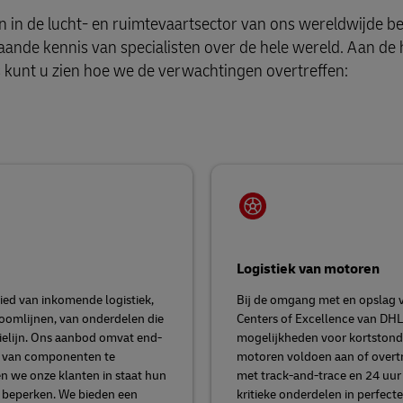
en in de lucht- en ruimtevaartsector van ons wereldwijde be
nde kennis van specialisten over de hele wereld. Aan de
es kunt u zien hoe we de verwachtingen overtreffen:
Logistiek van motoren
ied van inkomende logistiek,
Bij de omgang met en opslag va
oomlijnen, van onderdelen die
Centers of Excellence van DHL 
tielijn. Ons aanbod omvat end-
mogelijkheden voor kortstondig
g van componenten te
motoren voldoen aan of overtr
en we onze klanten in staat hun
met track-and-trace en 24 uur
te beperken. We bieden een
kritieke onderdelen in perfect