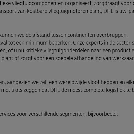
ritieke vliegtuigcomponenten organiseert, zorgdraagt voor d
ansport van kostbare vliegtuigmotoren plant, DHL is uw 'pa
e kunnen we de afstand tussen continenten overbruggen,
tval tot een minimum beperken. Onze experts in de sector s
, of u nu kritieke vliegtuigonderdelen naar een productiefa
en plant of zorgt voor een soepele afhandeling van werkz
en, aangezien we zelf een wereldwijde vloot hebben en elk
 met trots zeggen dat DHL de meest complete logistiek te 
services voor verschillende segmenten, bijvoorbeeld: