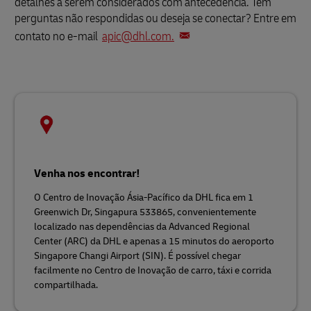
detalhes a serem considerados com antecedência. Tem
perguntas não respondidas ou deseja se conectar? Entre em
contato no e-mail
apic@dhl.com.
Venha nos encontrar!
O Centro de Inovação Ásia-Pacífico da DHL fica em 1
Greenwich Dr, Singapura 533865, convenientemente
localizado nas dependências da Advanced Regional
Center (ARC) da DHL e apenas a 15 minutos do aeroporto
Singapore Changi Airport (SIN). É possível chegar
facilmente no Centro de Inovação de carro, táxi e corrida
compartilhada.