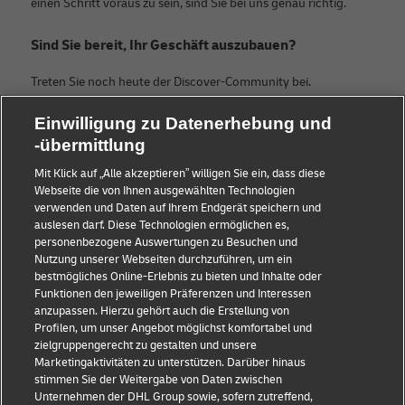
einen Schritt voraus zu sein, sind Sie bei uns genau richtig.
Sind Sie bereit, Ihr Geschäft auszubauen?
Treten Sie noch heute der Discover-Community bei.
Einwilligung zu Datenerhebung und
Kategorien
Firma
-übermittlung
KMU Ratgeber
Über DHL
Mit Klick auf „Alle akzeptieren” willigen Sie ein, dass diese
Webseite die von Ihnen ausgewählten Technologien
E-Commerce Tipps
Kontakt
verwenden und Daten auf Ihrem Endgerät speichern und
auslesen darf. Diese Technologien ermöglichen es,
B2B-Beratung
Pressezentrum
personenbezogene Auswertungen zu Besuchen und
Nutzung unserer Webseiten durchzuführen, um ein
Logistik-Beratung
Nachhaltigkeit
bestmögliches Online-Erlebnis zu bieten und Inhalte oder
Funktionen den jeweiligen Präferenzen und Interessen
Neuigkeiten & Einblicke
Rechtliche Hinweise
anzupassen. Hierzu gehört auch die Erstellung von
Profilen, um unser Angebot möglichst komfortabel und
Versand mit DHL
Nutzungsbedingungen
zielgruppengerecht zu gestalten und unsere
Marketingaktivitäten zu unterstützen. Darüber hinaus
Branchen Insights
Privatsphäre
stimmen Sie der Weitergabe von Daten zwischen
Unternehmen der DHL Group sowie, sofern zutreffend,