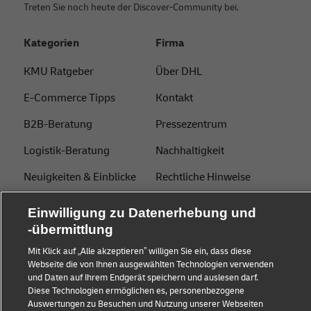
Treten Sie noch heute der Discover-Community bei.
Kategorien
Firma
KMU Ratgeber
Über DHL
E-Commerce Tipps
Kontakt
B2B-Beratung
Pressezentrum
Logistik-Beratung
Nachhaltigkeit
Neuigkeiten & Einblicke
Rechtliche Hinweise
Versand mit DHL
Nutzungsbedingungen
Einwilligung zu Datenerhebung und
-übermittlung
Branchen Insights
Privatsphäre
Mit Klick auf „Alle akzeptieren” willigen Sie ein, dass diese
Betrugserkennung
Webseite die von Ihnen ausgewählten Technologien verwenden
und Daten auf Ihrem Endgerät speichern und auslesen darf.
Cookie Settings
Diese Technologien ermöglichen es, personenbezogene
Auswertungen zu Besuchen und Nutzung unserer Webseiten