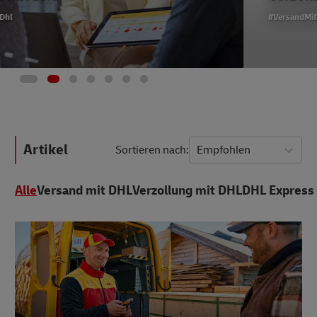
#VersandMitDhl
Artikel
Sortieren nach
Empfohlen
Alle
Versand mit DHL
Verzollung mit DHL
DHL Express