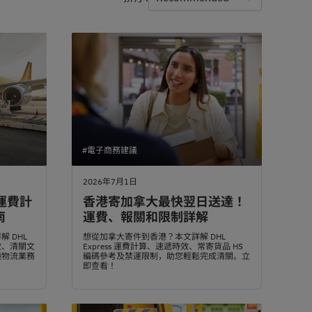
#電子商務建議
2026年7月1日
運費計
香港寄加拿大最快翌日送達！
南
運費、報關和限制詳解
 DHL
想從加拿大寄件到香港？本文詳解 DHL
效、清關文
Express 運費計算、速遞時效、常寄貨品 HS
境物流業務
編碼參考及禁運限制，助您輕鬆完成清關。立
即查看！