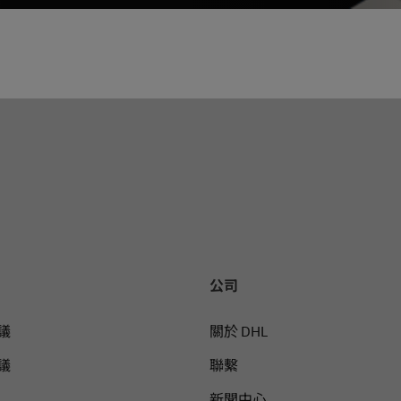
公司
議
關於 DHL
議
聯繫
新聞中心