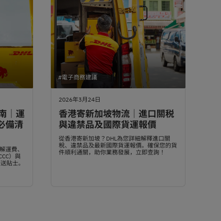
#電子商務建議
2026年3月24日
指南｜運
香港寄新加坡物流｜進口關税
 必備清
與違禁品及國際貨運報價
從香港寄新加坡？DHL為您詳細解釋進口關
稅、違禁品及最新國際貨運報價。確保您的貨
 詳解運費、
件順利通關，助你業務發展，立即查詢！
CC）與
寄送貼士。