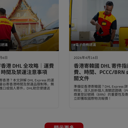
務建議
#電子商務建議
5月6日
2026年4月16日
香港 DHL 全攻略｜運費
香港寄韓國 DHL 寄件
、時間及禁運注意事項
費、時間、PCCC/BRN
關文件
香港？本文詳解 DHL Express 的運
曼谷寄香港時間及禁運品限制等。無
準備從香港寄韓國？DHL Express
進口或個人寄件，DHL助您便捷送
時效，深入剖析個人清關認證碼（PC
商業登記號碼（BRN）的重要性及
立即獲取國際物流報價！