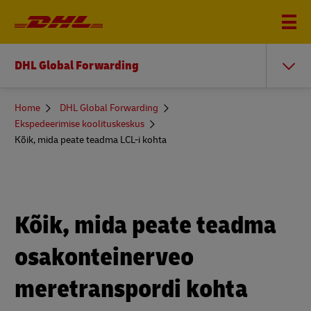
DHL Global Forwarding
You
Home
DHL Global Forwarding
are
Ekspedeerimise koolituskeskus
here
Kõik, mida peate teadma LCL-i kohta
Kõik, mida peate teadma
osakonteinerveo
meretranspordi kohta