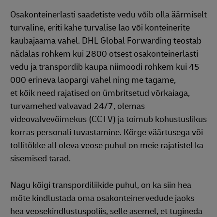
Osakonteinerlasti saadetiste vedu võib olla äärmiselt
turvaline, eriti kahe turvalise lao või konteinerite
kaubajaama vahel. DHL Global Forwarding teostab
nädalas rohkem kui 2800 otsest osakonteinerlasti
vedu ja transpordib kaupa niimoodi rohkem kui 45
000 erineva laopargi vahel ning me tagame,
et kõik need rajatised on ümbritsetud võrkaiaga,
turvamehed valvavad 24/7, olemas
videovalvevõimekus (CCTV) ja toimub kohustuslikus
korras personali tuvastamine. Kõrge väärtusega või
tollitõkke all oleva veose puhul on meie rajatistel ka
sisemised tarad.
Nagu kõigi transpordiliikide puhul, on ka siin hea
mõte kindlustada oma osakonteinervedude jaoks
hea veosekindlustuspoliis, selle asemel, et tugineda