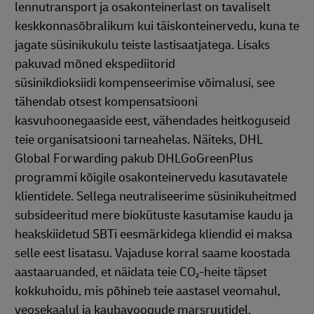
lennutransport ja osakonteinerlast on tavaliselt
keskkonnasõbralikum kui täiskonteinervedu, kuna te
jagate süsinikukulu teiste lastisaatjatega. Lisaks
pakuvad mõned ekspediitorid
süsinikdioksiidi kompenseerimise võimalusi, see
tähendab otsest kompensatsiooni
kasvuhoonegaaside eest, vähendades heitkoguseid
teie organisatsiooni tarneahelas. Näiteks, DHL
Global Forwarding pakub DHLGoGreenPlus
programmi kõigile osakonteinervedu kasutavatele
klientidele. Sellega neutraliseerime süsinikuheitmed
subsideeritud mere biokütuste kasutamise kaudu ja
heakskiidetud SBTi eesmärkidega kliendid ei maksa
selle eest lisatasu. Vajaduse korral saame koostada
aastaaruanded, et näidata teie CO₂-heite täpset
kokkuhoidu, mis põhineb teie aastasel veomahul,
veosekaalul ja kaubavoogude marsruutidel.