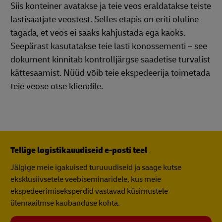
Siis konteiner avatakse ja teie veos eraldatakse teiste
lastisaatjate veostest. Selles etapis on eriti oluline
tagada, et veos ei saaks kahjustada ega kaoks.
Seepärast kasutatakse teie lasti konossementi – see
dokument kinnitab kontrolljärgse saadetise turvalist
kättesaamist. Nüüd võib teie ekspedeerija toimetada
teie veose otse kliendile.
Tellige logistikauudiseid e-posti teel
Jälgige meie igakuised turuuudiseid ja saage kutse
eksklusiivsetele veebiseminaridele, kus meie
ekspedeerimiseksperdid vastavad küsimustele
ülemaailmse kaubanduse kohta.