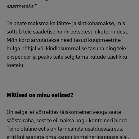
saatmiseks."
Te peate maksma ka lähte- ja sihtkohamakse, mis
sõltub teie saadetise konkreetsetest inkotermidest.
Mõnikord arvutatakse need tasud kuupmeetrite
hulga põhjal või kindlasummalise tasuna ning teie
ekspedeerija peaks teile selgitama kulude täielikku
loetelu.
Millised on minu eelised?
On selge, et võrreldes täiskonteineriveoga saate
säästa raha, sest te ei maksa kogu konteineri hinda.
Teine oluline eelis on tarneahela usaldusväärsus,
eriti kui saadate oma kaupu konteinerinappuse ajal.