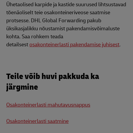
Ühetaolised karpide ja kastide suurused lihtsustavad
tõenäoliselt teie osakonteineriveose saatmise
protsesse. DHL Global Forwarding pakub
üksikasjalikku nõustamist pakendamisvõimaluste
kohta. Saa rohkem teada
detailsest
osakonteinerlasti pakendamise juhisest
.
Teile võib huvi pakkuda ka
järgmine
Osakonteinerlasti mahutavusnappus
Osakonteinerlasti saatmine