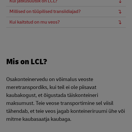
Kui jätkusuutlik on LCL?
Millised on tüüpilised transiidiajad?
Kui kaitstud on mu veos?
Mis on LCL?
Osakonteinervedu on võimalus veoste
meretranspordiks, kui teil ei ole piisavat
kaubakogust, et õigustada täiskonteineri
maksumust. Teie veose transportimine sel viisil
tähendab, et teie veos jagab konteineriruumi ühe või
mitme kaubasaatja kaubaga.