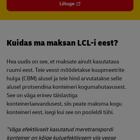
Liituge
Kuidas ma maksan LCL-i eest?
Hea uudis on see, et maksate ainult kasutatava
ruumi eest. Teie veost mõõdetakse kuupmeetrite
hulga (CBM) alusel ja teie hind arvutatakse selle
alusel protsendina konteineri kogumahutavusest.
See on väga erinev täislastiga
konteinerlaevandusest, siis peate maksma kogu
konteineri eest, isegi kui see on pooleldi tühi.
"Väga efektiivselt kasutatud meretranspordi
konteiner on kõige kuluefektiivsem viis veose