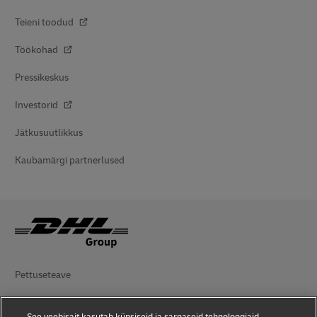
Teieni toodud
Töökohad
Pressikeskus
Investorid
Jätkusuutlikkus
Kaubamärgi partnerlused
Pettuseteave
Juriidiline teadaanne