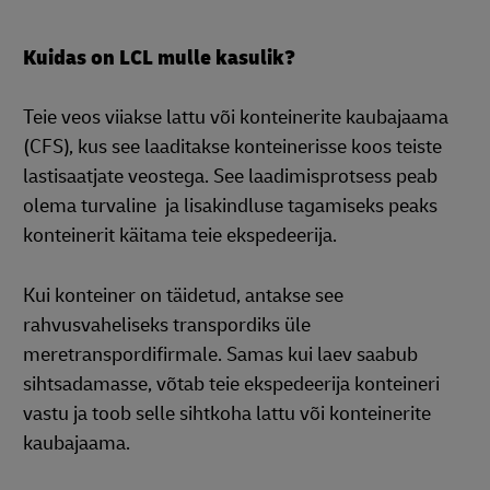
Kuidas on LCL mulle kasulik?
Teie veos viiakse lattu või konteinerite kaubajaama
(CFS), kus see laaditakse konteinerisse koos teiste
lastisaatjate veostega. See laadimisprotsess peab
olema turvaline ja lisakindluse tagamiseks peaks
konteinerit käitama teie ekspedeerija.
Kui konteiner on täidetud, antakse see
rahvusvaheliseks transpordiks üle
meretranspordifirmale. Samas kui laev saabub
sihtsadamasse, võtab teie ekspedeerija konteineri
vastu ja toob selle sihtkoha lattu või konteinerite
kaubajaama.