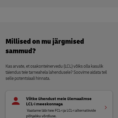
Millised on mu järgmised
sammud?
Kas arvate, et osakonteinervedu (LCL) võiks olla kasulik
täiendus teie tarneahela lahendusele? Soovime aidata teil
selle potentsiaali hinnata.
Võtke ühendust meie ülemaailmse
LCL-i meeskonnaga
Vaatame läbi teie FCL-i ja LCL-i alternatiivide
põhjaliku võrdluse.