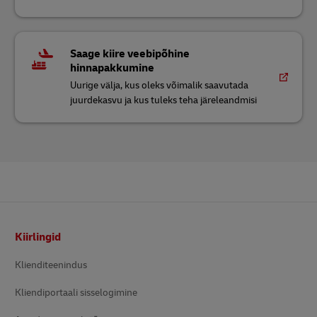
Saage kiire veebipõhine
hinnapakkumine
Uurige välja, kus oleks võimalik saavutada
juurdekasvu ja kus tuleks teha järeleandmisi
Footer
Kiirlingid
Klienditeenindus
Kliendiportaali sisselogimine