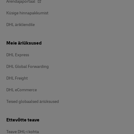
Arendajaportaal
Küsige hinnapakkumist
DHL ärikliendile
Meie äriüksused
DHL Express
DHL Global Forwarding
DHL Freight
DHL eCommerce
Teised globaalsed äriüksused
Ettevõtte teave
Teave DHL-i kohta