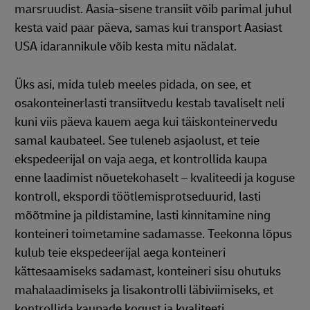
marsruudist. Aasia-sisene transiit võib parimal juhul
kesta vaid paar päeva, samas kui transport Aasiast
USA idarannikule võib kesta mitu nädalat.
Üks asi, mida tuleb meeles pidada, on see, et
osakonteinerlasti transiitvedu kestab tavaliselt neli
kuni viis päeva kauem aega kui täiskonteinervedu
samal kaubateel. See tuleneb asjaolust, et teie
ekspedeerijal on vaja aega, et kontrollida kaupa
enne laadimist nõuetekohaselt – kvaliteedi ja koguse
kontroll, ekspordi töötlemisprotseduurid, lasti
mõõtmine ja pildistamine, lasti kinnitamine ning
konteineri toimetamine sadamasse. Teekonna lõpus
kulub teie ekspedeerijal aega konteineri
kättesaamiseks sadamast, konteineri sisu ohutuks
mahalaadimiseks ja lisakontrolli läbiviimiseks, et
kontrollida kaupade kogust ja kvaliteeti.