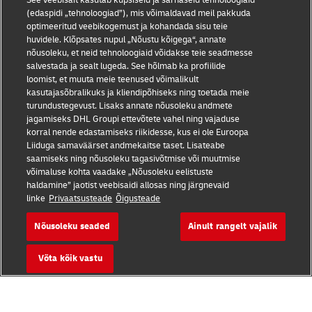
See veebisait kasutab küpsiseid ja sarnaseid tehnoloogiaid
Kasutustingimused
(edaspidi „tehnoloogiad”), mis võimaldavad meil pakkuda
optimeeritud veebikogemust ja kohandada sisu teie
Andmekaitse
huvidele. Klõpsates nupul „Nõustu kõigega“, annate
nõusoleku, et neid tehnoloogiaid võidakse teie seadmesse
salvestada ja sealt lugeda. See hõlmab ka profiilide
Juurdepääsetavus
loomist, et muuta meie teenused võimalikult
kasutajasõbralikuks ja kliendipõhiseks ning toetada meie
Lisateave
turundustegevust. Lisaks annate nõusoleku andmete
jagamiseks DHL Groupi ettevõtete vahel ning vajaduse
Küpsiste seaded
korral nende edastamiseks riikidesse, kus ei ole Euroopa
Liiduga samaväärset andmekaitse taset. Lisateabe
Jälgige meid
saamiseks ning nõusoleku tagasivõtmise või muutmise
võimaluse kohta vaadake „Nõusoleku eelistuste
haldamine” jaotist veebisaidi allosas ning järgnevaid
linke
Privaatsusteade
Õigusteade
Nõusoleku seaded
Ainult rangelt vajalik
2026 © - all rights reserved
Võta kõik vastu