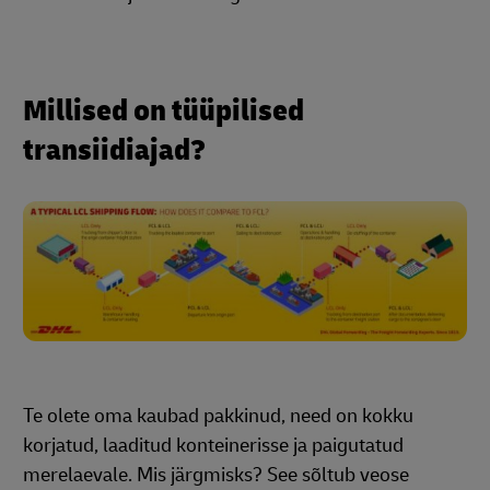
Millised on tüüpilised
transiidiajad?
Te olete oma kaubad pakkinud, need on kokku
korjatud, laaditud konteinerisse ja paigutatud
merelaevale. Mis järgmisks? See sõltub veose