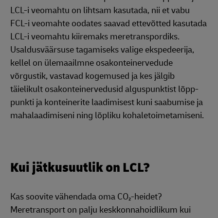
LCL-i veomahtu on lihtsam kasutada, nii et vabu
FCL-i veomahte oodates saavad ettevõtted kasutada
LCL-i veomahtu kiiremaks meretranspordiks.
Usaldusväärsuse tagamiseks valige ekspedeerija,
kellel on ülemaailmne osakonteinervedude
võrgustik, vastavad kogemused ja kes jälgib
täielikult osakonteinervedusid alguspunktist lõpp-
punkti ja konteinerite laadimisest kuni saabumise ja
mahalaadimiseni ning lõpliku kohaletoimetamiseni.
Kui jätkusuutlik on LCL?
Kas soovite vähendada oma CO₂-heidet?
Meretransport on palju keskkonnahoidlikum kui