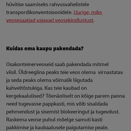
hüvitise saamiseks rahvusvahelistele
transpordikonventsioonidele.
Uurige, miks
veosesaatjad vajavad veosekindlustust
.
Kuidas oma kaupu pakendada?
Osakonteinerveoseid saab pakendada mitmel
viisil. Üldreeglina peaks teie veos olema virnastatav
ja seda peaks olema võimalik liigutada
kahveltõstukiga. Kas teie kaubad on
kergekaalulised? Tõenäoliselt on kõige parem panna
need tugevasse pappkasti, mis võib sisaldada
pehmendust ja sisemist blokeeringut ja tugevdust.
Raskema veose puhul mõelge samuti kasti
pakkimise ja kaubaalusele paigutamise peale.