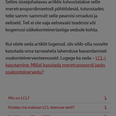
Selles sissejuhatavas artiklis tutvustatakse selle
meretranspordimeetodi põhitõdesid, tutvustades
teile samm-sammult selle peamisi omadusi ja
eeliseid. Teil ei ole vaja eelnevaid teadmisi või
kogemusi väikekonteinerlastiga vedude kohta.
Kui olete seda artiklit lugenud, siis võib-olla soovite
kasutada oma tarneahela lahenduse kavandamisel
osakonteinerveoteenuseid. Lugege ka seda –
LCL-i
kasutamine: Millal kasutada meretranspordi jaoks
osakonteinervedu?
Mis on LCL?
Kuidas ma maksan LCL-teenuse eest?