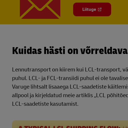
Liituge
Kuidas hästi on võrreldava
Lennutransport on kiirem kui LCL-transport, vä
puhul. LCL- ja FCL-transiidi puhul ei ole tavali
Varuge lihtsalt lisaaega LCL-saadetiste käitlemi
allpool ja kirjeldatud meie artiklis „LCL põhitõe
LCL-saadetiste kasutamist.