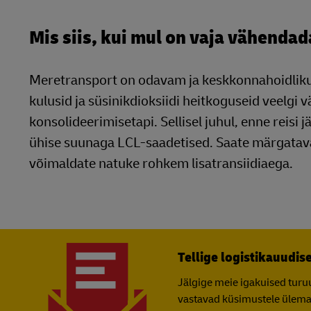
Mis siis, kui mul on vaja vähendad
Meretransport on odavam ja keskkonnahoidlikum
kulusid ja süsinikdioksiidi heitkoguseid veelgi 
konsolideerimisetapi. Sellisel juhul, enne reis
ühise suunaga LCL-saadetised. Saate märgatavalt
võimaldate natuke rohkem lisatransiidiaega.
Tellige logistikauudise
Jälgige meie igakuised turu
vastavad küsimustele ülem