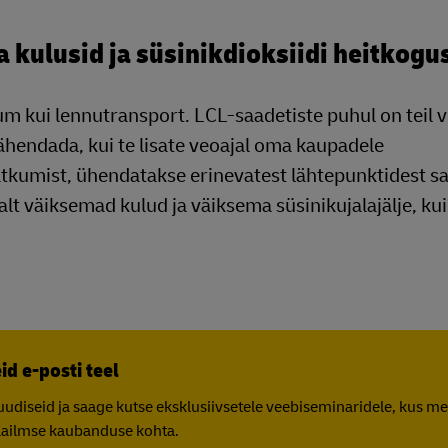
a kulusid ja süsinikdioksiidi heitkogu
 kui lennutransport. LCL-saadetiste puhul on teil v
vähendada, kui te lisate veoajal oma kaupadele
i jätkumist, ühendatakse erinevatest lähtepunktidest 
 väiksemad kulud ja väiksema süsinikujalajälje, kui t
id e-posti teel
uudiseid ja saage kutse eksklusiivsetele veebiseminaridele, kus 
aailmse kaubanduse kohta.