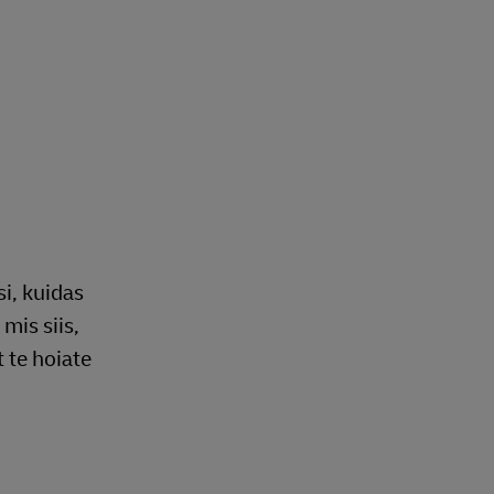
si, kuidas
mis siis,
t te hoiate