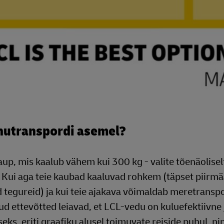
nnutranspordi asemel?
aup, mis kaalub vähem kui 300 kg - valite tõenäolisel
a. Kui aga teie kaubad kaaluvad rohkem (täpset piirm
 tegureid) ja kui teie ajakava võimaldab meretranspor
d ettevõtted leiavad, et LCL-vedu on kuluefektiivne 
ks, eriti graafiku alusel toimuvate reiside puhul, ni