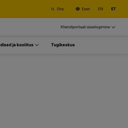
Otsi
Eesti
EN
ET
 veosed
DHL ärikliendile
Kliendiportaali sisselogimine
Sagedased saatjad
Saatke regulaarselt või sageli, tutvuge
dised ja koolitus
Tugikeskus
konto avamise eelistega
 veosed
DHL ärikliendile
Sagedased saatjad
tega
Sagedased saatmisvõimalused
Saatke regulaarselt või sageli, tutvuge
konto avamise eelistega
tega
Sagedased saatmisvõimalused