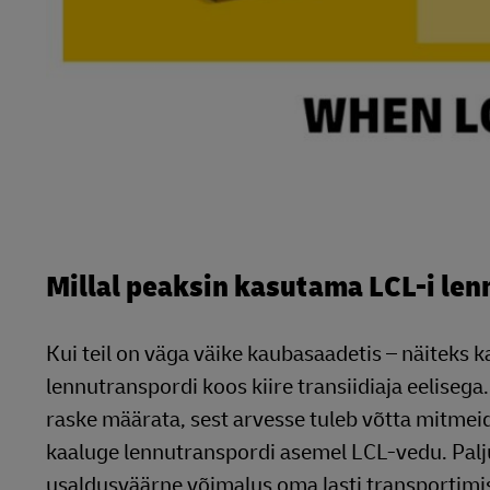
Millal peaksin kasutama LCL-i le
Kui teil on väga väike kaubasaadetis – näiteks k
lennutranspordi koos kiire transiidiaja eeliseg
raske määrata, sest arvesse tuleb võtta mitmeid
kaaluge lennutranspordi asemel LCL-vedu. Palju
usaldusväärne võimalus oma lasti transportimise