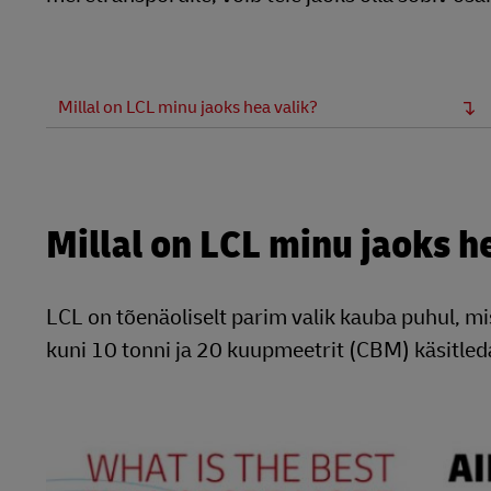
Millal on LCL minu jaoks hea valik?
Millal on LCL minu jaoks h
LCL on tõenäoliselt parim valik kauba puhul, mis 
kuni 10 tonni ja 20 kuupmeetrit (CBM) käsitled