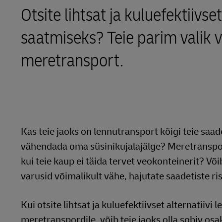
LifeTrack
Otsite lihtsat ja kuluefektiivs
MyGTS
saatmiseks? Teie parim valik v
Lisateave portaalide kohta
DHL SameDay
meretransport.
LifeTrack
Lisateave portaalide kohta
Kas teie jaoks on lennutransport kõigi teie saade
vähendada oma süsinikujalajälge? Meretransport
kui teie kaup ei täida tervet veokonteinerit? Või
varusid võimalikult vähe, hajutate saadetiste ris
Kui otsite lihtsat ja kuluefektiivset alternatiiv
meretranspordile, võib teie jaoks olla sobiv o