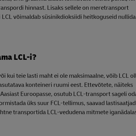
nspordi hinnast. Lisaks sellele on meretransport
LCL võimaldab süsinikdioksiidi heitkoguseid nullida,
ama LCL-i?
või kui teie lasti maht ei ole maksimaalne, võib LCL o
kasutatava konteineri ruumi eest. Ettevõtete, näiteks
u Aasiast Euroopasse, osutub LCL-transport sageli 
 vormistada üks suur FCL-tellimus, saavad lastisaatjad
lihtne transportida LCL-vedudena mitmete iganädala