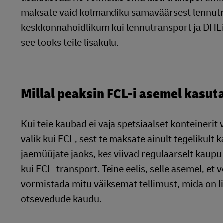
maksate vaid kolmandiku samaväärsest lennutra
keskkonnahoidlikum kui lennutransport ja DHLi 
see tooks teile lisakulu.
Millal peaksin FCL-i asemel kasut
Kui teie kaubad ei vaja spetsiaalset konteinerit 
valik kui FCL, sest te maksate ainult tegelikult 
jaemüüjate jaoks, kes viivad regulaarselt kaup
kui FCL-transport. Teine eelis, selle asemel, et
vormistada mitu väiksemat tellimust, mida on 
otsevedude kaudu.