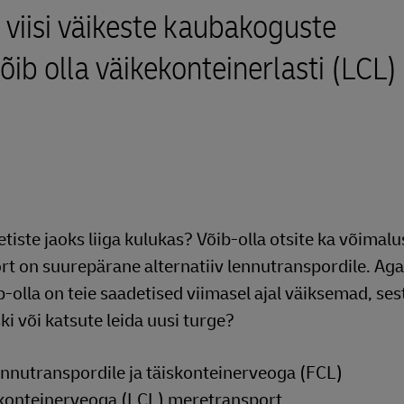
et viisi väikeste kaubakoguste
õib olla väikekonteinerlasti (LCL)
tiste jaoks liiga kulukas? Võib-olla otsite ka võimalu
 on suurepärane alternatiiv lennutranspordile. Aga 
b-olla on teie saadetised viimasel ajal väiksemad, ses
ki või katsute leida uusi turge?
i lennutranspordile ja täiskonteinerveoga (FCL)
sakonteinerveoga (LCL) meretransport.