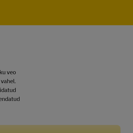
iku veo
 vahel.
äidatud
irendatud