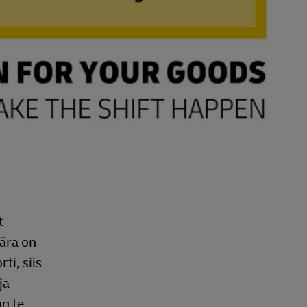
t
äära on
ti, siis
ja
ng te