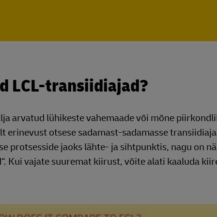
d LCL-transiidiajad?
lja arvatud lühikeste vahemaade või mõne piirkondl
selt erinevust otsese sadamast-sadamasse transiidiaja
se protsesside jaoks lähte- ja sihtpunktis, nagu on n
d“. Kui vajate suuremat kiirust, võite alati kaaluda ki