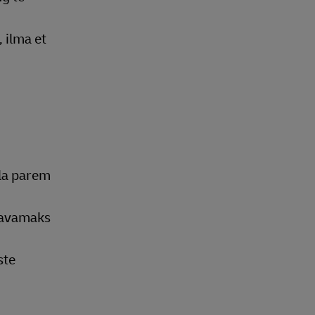
 ilma et
lla parem
odavamaks
ste