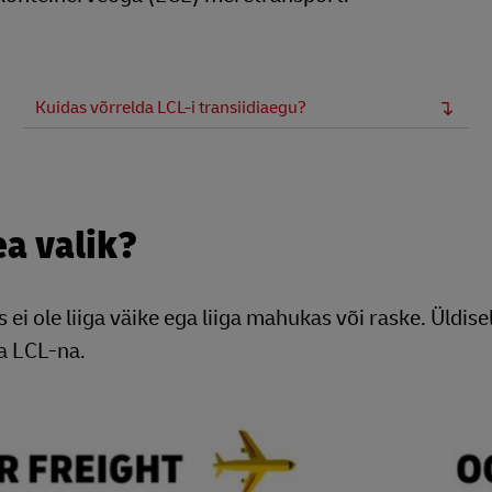
Kuidas võrrelda LCL-i transiidiaegu?
ea valik?
ei ole liiga väike ega liiga mahukas või raske. Üldise
a LCL-na.