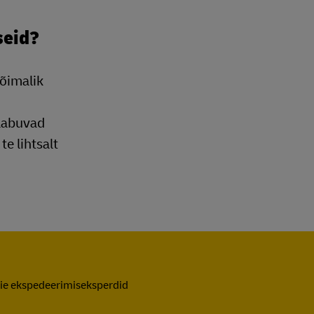
seid?
õimalik
saabuvad
e lihtsalt
meie ekspedeerimiseksperdid