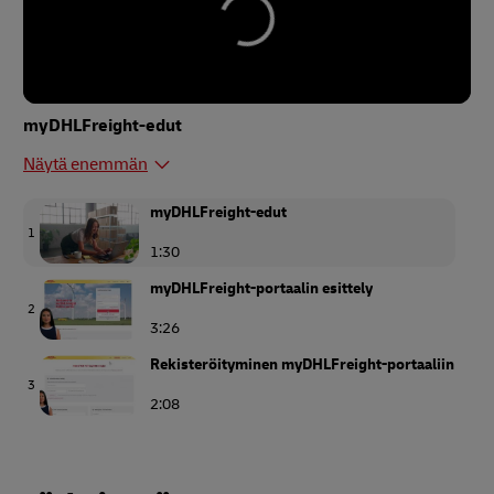
myDHLFreight-edut
Näytä enemmän
myDHLFreight-edut
1
1:30
myDHLFreight-portaalin esittely
2
3:26
Rekisteröityminen myDHLFreight-portaaliin
3
2:08
Tarjouksen saaminen myDHLFreight-
portaalissa
4
2:18