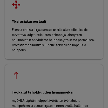
Yksi asiakasportaali
Ei enää erillisiä kirjautumisia useille alustoille - kaikki
tarvittava kuljetustilausten tekoon ja lähetysten
hallinnointiin on yhdessä helppokäyttöisessä portaalissa.
Hyvästit monimutkaisuudelle, tervetuloa nopeus ja
helppous.
Työkalut tehokkuuden lisäämiseksi
myDHLFreightin helppokäyttöisten työkalujen,
mallipohjien ja osoitekirjatoiminnon avulla hallinnoit