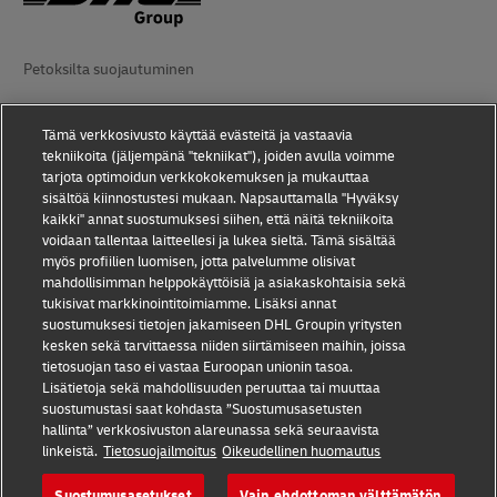
Petoksilta suojautuminen
Lakiasiaa
Tämä verkkosivusto käyttää evästeitä ja vastaavia
Käyttöehdot
tekniikoita (jäljempänä "tekniikat"), joiden avulla voimme
tarjota optimoidun verkkokokemuksen ja mukauttaa
Tietosuoja
sisältöä kiinnostustesi mukaan. Napsauttamalla "Hyväksy
kaikki" annat suostumuksesi siihen, että näitä tekniikoita
voidaan tallentaa laitteellesi ja lukea sieltä. Tämä sisältää
Saavutettavuus
myös profiilien luomisen, jotta palvelumme olisivat
mahdollisimman helppokäyttöisiä ja asiakaskohtaisia sekä
Lisätiedot
tukisivat markkinointitoimiamme. Lisäksi annat
suostumuksesi tietojen jakamiseen DHL Groupin yritysten
Evästeasetukset
kesken sekä tarvittaessa niiden siirtämiseen maihin, joissa
tietosuojan taso ei vastaa Euroopan unionin tasoa.
Seuraa meitä:
Lisätietoja sekä mahdollisuuden peruuttaa tai muuttaa
suostumustasi saat kohdasta ”Suostumusasetusten
hallinta” verkkosivuston alareunassa sekä seuraavista
linkeistä.
Tietosuojailmoitus
Oikeudellinen huomautus
Suostumusasetukset
Vain ehdottoman välttämätön