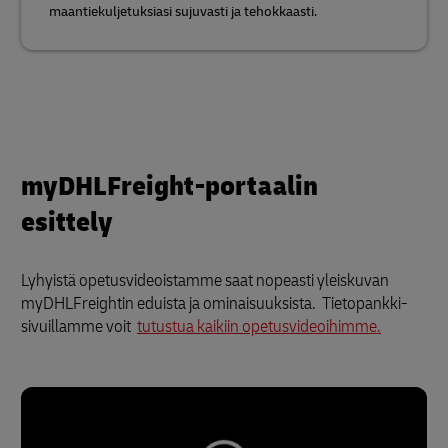
maantiekuljetuksiasi sujuvasti ja tehokkaasti.
myDHLFreight-portaalin
esittely
Lyhyistä opetusvideoistamme saat nopeasti yleiskuvan
myDHLFreightin eduista ja ominaisuuksista. Tietopankki-
sivuillamme voit
tutustua kaikiin opetusvideoihimme.