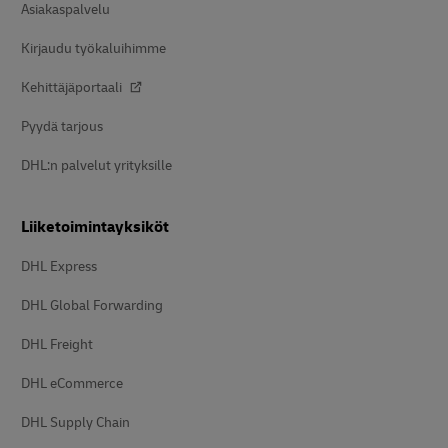
Asiakaspalvelu
Kirjaudu työkaluihimme
Kehittäjäportaali
Pyydä tarjous
DHL:n palvelut yrityksille
Liiketoimintayksiköt
DHL Express
DHL Global Forwarding
DHL Freight
DHL eCommerce
DHL Supply Chain