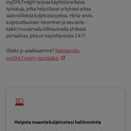
myDHLFreight tarjoaa käyttöösi erilaisia
työkaluja, jotka helpottavat yrityksesi arkea
säännöllisissä kuljetustarpeissa. Hinta-arvio,
kuljetustilauksen tekeminen ja seuranta -
kaikki muutamalla klikkauksella yhdessä
portaalissa, joka on käytettävissäsi 24/7.
Oletko jo asiakkaamme?
Rekisteröidy
myDHLFreight-käyttäjäksi
Helpota maantiekuljetustesi hallinnointia