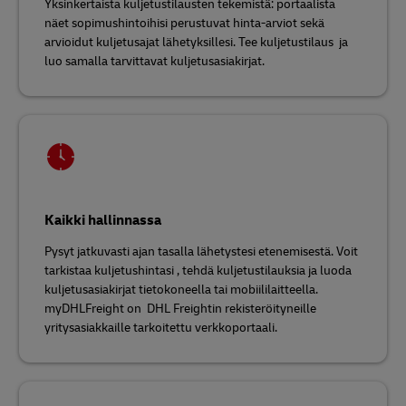
Yksinkertaista kuljetustilausten tekemistä: portaalista
näet sopimushintoihisi perustuvat hinta-arviot sekä
arvioidut kuljetusajat lähetyksillesi. Tee kuljetustilaus ja
luo samalla tarvittavat kuljetusasiakirjat.
Kaikki hallinnassa
Pysyt jatkuvasti ajan tasalla lähetystesi etenemisestä. Voit
tarkistaa kuljetushintasi , tehdä kuljetustilauksia ja luoda
kuljetusasiakirjat tietokoneella tai mobiililaitteella.
myDHLFreight on DHL Freightin rekisteröityneille
yritysasiakkaille tarkoitettu verkkoportaali.