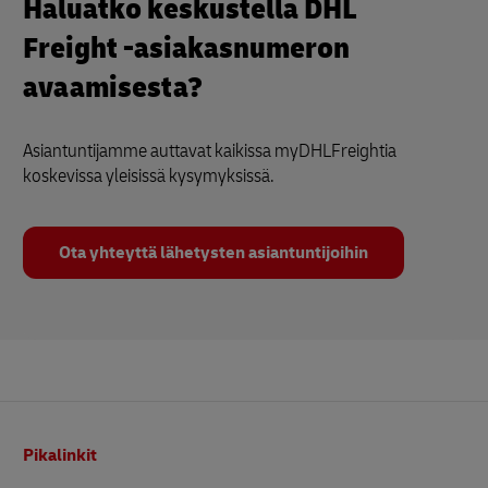
Haluatko keskustella DHL
Freight -asiakasnumeron
avaamisesta?
Asiantuntijamme auttavat kaikissa myDHLFreightia
koskevissa yleisissä kysymyksissä.
Ota yhteyttä lähetysten asiantuntijoihin
Alatunniste
Pikalinkit