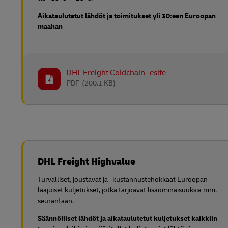
Aikataulutetut lähdöt ja toimitukset yli 30:een Euroopan
maahan
DHL Freight Coldchain -esite
PDF
(200.1 KB)
DHL Freight Highvalue
Turvalliset, joustavat ja kustannustehokkaat Euroopan
laajuiset kuljetukset, jotka tarjoavat lisäominaisuuksia mm.
seurantaan.
Säännölliset lähdöt ja aikataulutetut kuljetukset kaikkiin