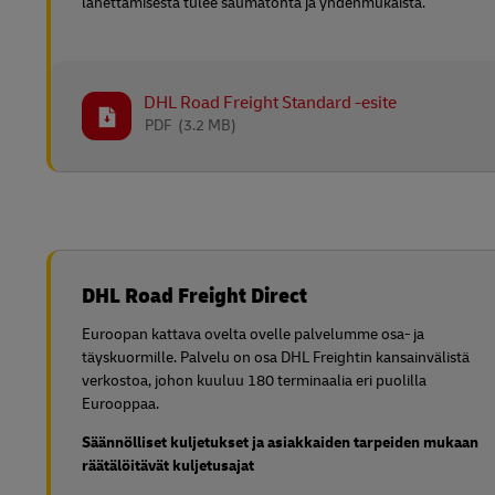
lähettämisestä tulee saumatonta ja yhdenmukaista.
DHL Road Freight Standard -esite
PDF
(3.2 MB)
DHL Road Freight Direct
Euroopan kattava ovelta ovelle palvelumme osa- ja
täyskuormille. Palvelu on osa DHL Freightin kansainvälistä
verkostoa, johon kuuluu 180 terminaalia eri puolilla
Eurooppaa.
Säännölliset kuljetukset ja asiakkaiden tarpeiden mukaan
räätälöitävät kuljetusajat