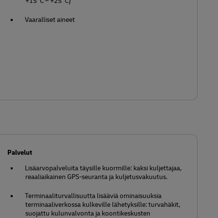
+15°C – +25°C)
Vaaralliset aineet
Palvelut
Lisäarvopalveluita täysille kuormille: kaksi kuljettajaa,
reaaliaikainen GPS-seuranta ja kuljetusvakuutus.
Terminaaliturvallisuutta lisääviä ominaisuuksia
terminaaliverkossa kulkeville lähetyksille: turvahäkit,
suojattu kulunvalvonta ja koontikeskusten