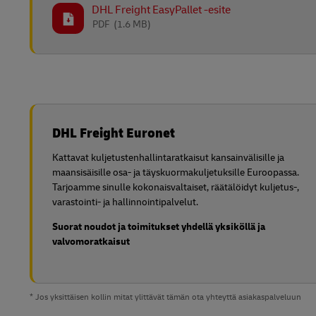
DHL Freight EasyPallet -esite
PDF
(1.6 MB)
DHL Freight Euronet
Kattavat kuljetustenhallintaratkaisut kansainvälisille ja
maansisäisille osa- ja täyskuormakuljetuksille Euroopassa.
Tarjoamme sinulle kokonaisvaltaiset, räätälöidyt kuljetus-,
varastointi- ja hallinnointipalvelut.
Suorat noudot ja toimitukset yhdellä yksiköllä ja
valvomoratkaisut
* Jos yksittäisen kollin mitat ylittävät tämän ota yhteyttä asiakaspalveluun