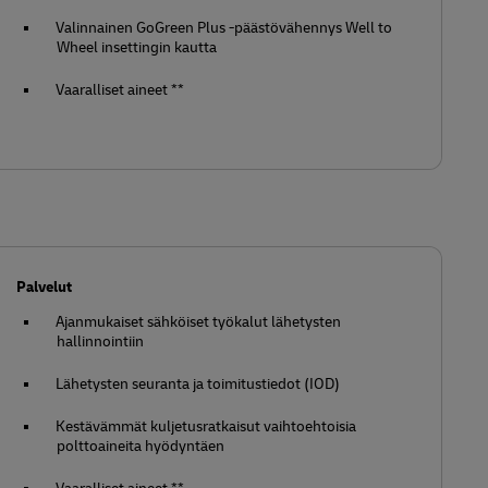
Valinnainen GoGreen Plus -päästövähennys Well to
Wheel insettingin kautta
Vaaralliset aineet **
Palvelut
Ajanmukaiset sähköiset työkalut lähetysten
hallinnointiin
Lähetysten seuranta ja toimitustiedot (IOD)
Kestävämmät kuljetusratkaisut vaihtoehtoisia
polttoaineita hyödyntäen