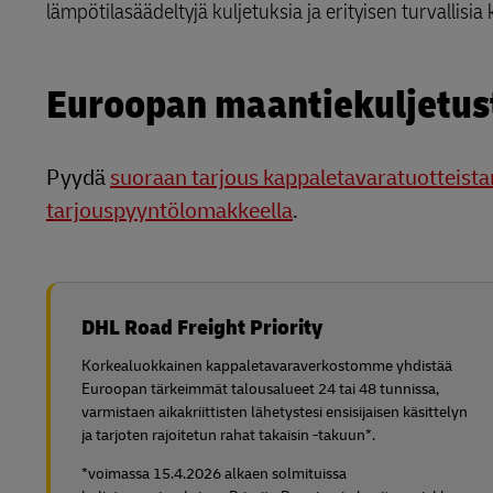
LifeTrack
lämpötilasäädeltyjä kuljetuksia ja erityisen turvallisia 
MyGTS
Lisätietoa portaaleista
Euroopan maantiekuljetus
DHL SameDay
LifeTrack
Pyydä
suoraan tarjous kappaletavaratuotteis
tarjouspyyntölomakkeella
.
Lisätietoa portaaleista
DHL Road Freight Priority
Korkealuokkainen kappaletavaraverkostomme yhdistää
Euroopan tärkeimmät talousalueet 24 tai 48 tunnissa,
varmistaen aikakriittisten lähetystesi ensisijaisen käsittelyn
ja tarjoten rajoitetun rahat takaisin -takuun*.
*voimassa 15.4.2026 alkaen solmituissa