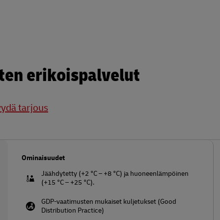
en erikoispalvelut
ydä tarjous
Ominaisuudet
Jäähdytetty (+2 °C – +8 °C) ja huoneenlämpöinen
(+15 °C – +25 °C).
GDP-vaatimusten mukaiset kuljetukset (Good
Distribution Practice)