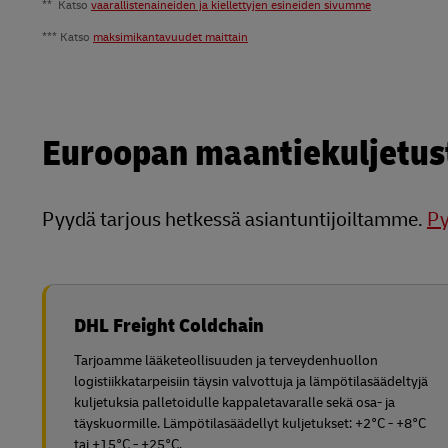
** Katso
vaarallistenaineiden ja kiellettyjen esineiden sivumme
*** Katso
maksimikantavuudet maittain
Euroopan maantiekuljetust
Pyydä tarjous hetkessä asiantuntijoiltamme.
Py
DHL Freight Coldchain
Tarjoamme lääketeollisuuden ja terveydenhuollon
logistiikkatarpeisiin täysin valvottuja ja lämpötilasäädeltyjä
kuljetuksia palletoidulle kappaletavaralle sekä osa- ja
täyskuormille. Lämpötilasäädellyt kuljetukset: +2°C - +8°C
tai +15°C - +25°C.