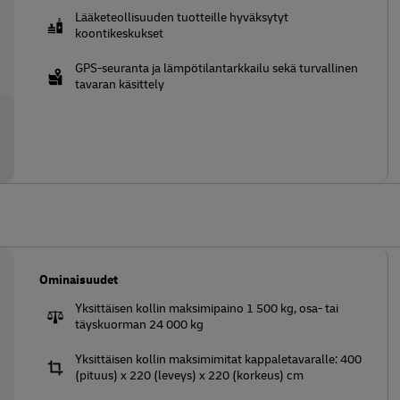
Lääketeollisuuden tuotteille hyväksytyt
koontikeskukset
GPS-seuranta ja lämpötilantarkkailu sekä turvallinen
tavaran käsittely
Ominaisuudet
Yksittäisen kollin maksimipaino 1 500 kg, osa- tai
täyskuorman 24 000 kg
Yksittäisen kollin maksimimitat kappaletavaralle: 400
(pituus) x 220 (leveys) x 220 (korkeus) cm