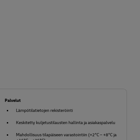
Palvelut
Lämpötilatietojen rekisteröinti
Keskitetty kuljetustilausten hallinta ja asiakaspalvelu
Mahdollisuus tilapäiseen varastointiin (+2°C – +8°C ja