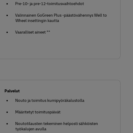
Pre-10- ja pre-12-toimitusvaihtoehdot
Valinnainen GoGreen Plus -päästövähennys Well to
Wheel insettingin kautta
Vaaralliset aineet **
Palvelut
Nouto ja toimitus kumipyöräkalustolla
Määritetyt toimituspäivät
Noutotilausten tekeminen helposti sähköisten
työkalujen avulla