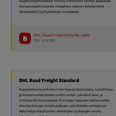
kuljetussopimuksissa; Priority Premiumin hyvitys asiakkaan
korvausvaatimuksesta viitejakson aikana viivästyneistä
lähetyksistä hyvitysehtojen mukaisesti
DHL Road Freight Priority -esite
PDF
(2.9 MB)
DHL Road Freight Standard
Kappaletavaraverkostomme tarjoaa laadukasta, luotettavaa
ja kustannustehokasta ovelta ovelle -palvelua lava- ja
irtotavaralle Euroopassa. Euroopan laajuisen kattavuuden,
standardoitujen kuljetusaikojen, päivittäisten yhteyksien
sekä helppokäyttöisten sähköisten työkalujen avulla