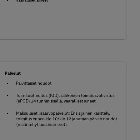
Vaaralliset aineet **
Palvelut
Päivittäiset noudot
Toimitusilmoitus (IOD), sähköinen toimitusvahvistus
(ePOD) 24 tunnin sisällä, vaaralliset aineet
Maksulliset lisäarvopalvelut: Ensisijainen käsittely,
toimitus ennen klo 10/klo 12 ja saman päivän noudot
(määritellyt postinumerot)