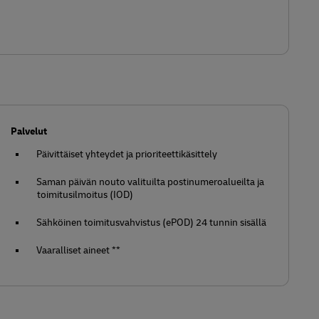
Palvelut
Päivittäiset yhteydet ja prioriteettikäsittely
Saman päivän nouto valituilta postinumeroalueilta ja
toimitusilmoitus (IOD)
Sähköinen toimitusvahvistus (ePOD) 24 tunnin sisällä
Vaaralliset aineet **