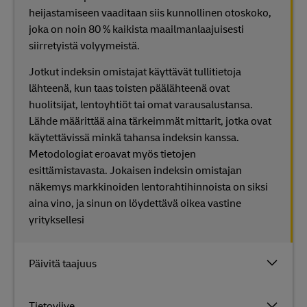
heijastamiseen vaaditaan siis kunnollinen otoskoko,
joka on noin 80 % kaikista maailmanlaajuisesti
siirretyistä volyymeistä.
Jotkut indeksin omistajat käyttävät tullitietoja
lähteenä, kun taas toisten päälähteenä ovat
huolitsijat, lentoyhtiöt tai omat varausalustansa.
Lähde määrittää aina tärkeimmät mittarit, jotka ovat
käytettävissä minkä tahansa indeksin kanssa.
Metodologiat eroavat myös tietojen
esittämistavasta. Jokaisen indeksin omistajan
näkemys markkinoiden lentorahtihinnoista on siksi
aina vino, ja sinun on löydettävä oikea vastine
yrityksellesi
Päivitä taajuus
Tietoviive