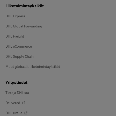
Liiketoimintayksiköt
DHL Express
DHL Global Forwarding
DHL Freight
DHL eCommerce
DHL Supply Chain
Muut globaalit liiketoimintayksiköt
Yritystiedot
Tietoja DHL:stä
Delivered
DHL-uralle