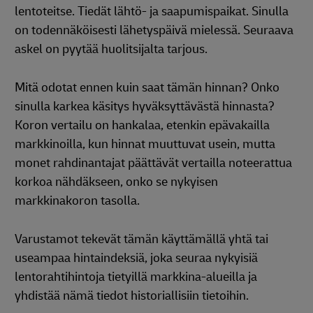
lentoteitse. Tiedät lähtö- ja saapumispaikat. Sinulla
on todennäköisesti lähetyspäivä mielessä. Seuraava
askel on pyytää huolitsijalta tarjous.
Mitä odotat ennen kuin saat tämän hinnan? Onko
sinulla karkea käsitys hyväksyttävästä hinnasta?
Koron vertailu on hankalaa, etenkin epävakailla
markkinoilla, kun hinnat muuttuvat usein, mutta
monet rahdinantajat päättävät vertailla noteerattua
korkoa nähdäkseen, onko se nykyisen
markkinakoron tasolla.
Varustamot tekevät tämän käyttämällä yhtä tai
useampaa hintaindeksiä, joka seuraa nykyisiä
lentorahtihintoja tietyillä markkina-alueilla ja
yhdistää nämä tiedot historiallisiin tietoihin.