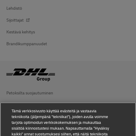
Lehdistö
Sijoittajat
Kestävä kehitys
Brandikumppanuudet
Petoksilta suojautuminen
Lakiasiaa
Tämä verkkosivusto käyttää evästeitä ja vastaavia
Käyttöehdot
tekniikoita (jäljempänä "tekniikat"), joiden avulla voimme
tarjota optimoidun verkkokokemuksen ja mukauttaa
Tietosuoja
sisältöä kiinnostustesi mukaan. Napsauttamalla "Hyväksy
kaikki" annat suostumuksesi siihen, että näitä tekniikoita