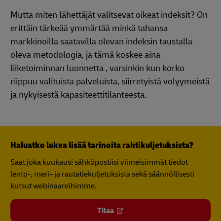
Mutta miten lähettäjät valitsevat oikeat indeksit? On
erittäin tärkeää ymmärtää minkä tahansa
markkinoilla saatavilla olevan indeksin taustalla
oleva metodologia, ja tämä koskee aina
liiketoiminnan luonnetta , varsinkin kun korko
riippuu valituista palveluista, siirretyistä volyymeistä
ja nykyisestä kapasiteettitilanteesta.
Haluatko lukea lisää tarinoita rahtikuljetuksista?
Saat joka kuukausi sähköpostiisi viimeisimmät tiedot
lento-, meri- ja rautatiekuljetuksista sekä säännöllisesti
kutsut webinaareihimme.
Tilaa