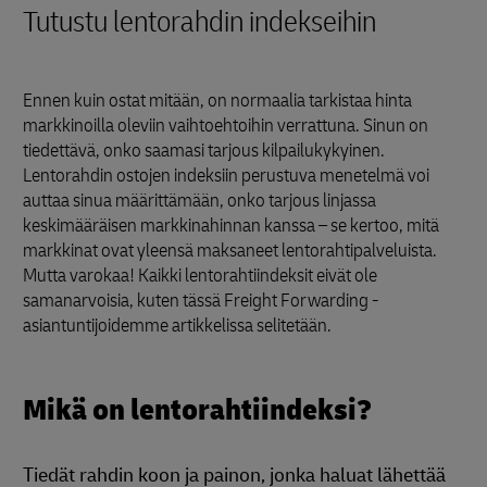
Tutustu lentorahdin indekseihin
Ennen kuin ostat mitään, on normaalia tarkistaa hinta
markkinoilla oleviin vaihtoehtoihin verrattuna. Sinun on
tiedettävä, onko saamasi tarjous kilpailukykyinen.
Lentorahdin ostojen indeksiin perustuva menetelmä voi
auttaa sinua määrittämään, onko tarjous linjassa
keskimääräisen markkinahinnan kanssa – se kertoo, mitä
markkinat ovat yleensä maksaneet lentorahtipalveluista.
Mutta varokaa! Kaikki lentorahtiindeksit eivät ole
samanarvoisia, kuten tässä Freight Forwarding -
asiantuntijoidemme artikkelissa selitetään.
Mikä on lentorahtiindeksi?
Tiedät rahdin koon ja painon, jonka haluat lähettää