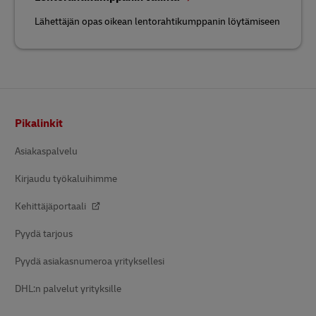
Lähettäjän opas oikean lentorahtikumppanin löytämiseen
Alatunniste
Pikalinkit
Asiakaspalvelu
Kirjaudu työkaluihimme
Kehittäjäportaali
Pyydä tarjous
Pyydä asiakasnumeroa yrityksellesi
DHL:n palvelut yrityksille