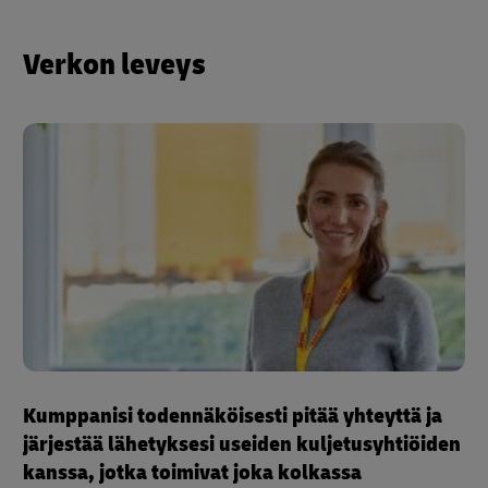
Verkon leveys
Kumppanisi todennäköisesti pitää yhteyttä ja
järjestää lähetyksesi useiden kuljetusyhtiöiden
kanssa, jotka toimivat joka kolkassa