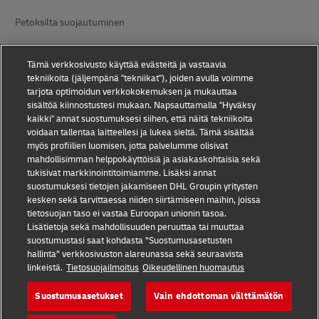
Petoksilta suojautuminen
Lakiasiaa
Tämä verkkosivusto käyttää evästeitä ja vastaavia
Käyttöehdot
tekniikoita (jäljempänä "tekniikat"), joiden avulla voimme
tarjota optimoidun verkkokokemuksen ja mukauttaa
sisältöä kiinnostustesi mukaan. Napsauttamalla "Hyväksy
Tietosuoja
kaikki" annat suostumuksesi siihen, että näitä tekniikoita
voidaan tallentaa laitteellesi ja lukea sieltä. Tämä sisältää
Saavutettavuus
myös profiilien luomisen, jotta palvelumme olisivat
mahdollisimman helppokäyttöisiä ja asiakaskohtaisia sekä
Lisätiedot
tukisivat markkinointitoimiamme. Lisäksi annat
suostumuksesi tietojen jakamiseen DHL Groupin yritysten
Evästeasetukset
kesken sekä tarvittaessa niiden siirtämiseen maihin, joissa
tietosuojan taso ei vastaa Euroopan unionin tasoa.
Seuraa meitä:
Lisätietoja sekä mahdollisuuden peruuttaa tai muuttaa
suostumustasi saat kohdasta ”Suostumusasetusten
hallinta” verkkosivuston alareunassa sekä seuraavista
linkeistä.
Tietosuojailmoitus
Oikeudellinen huomautus
Suostumusasetukset
Vain ehdottoman välttämätön
2026 © - all rights reserved