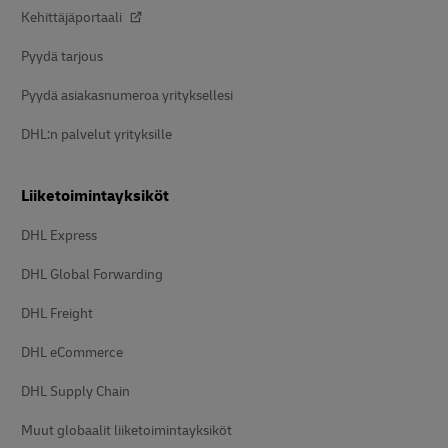
Kehittäjäportaali
Pyydä tarjous
Pyydä asiakasnumeroa yrityksellesi
DHL:n palvelut yrityksille
Liiketoimintayksiköt
DHL Express
DHL Global Forwarding
DHL Freight
DHL eCommerce
DHL Supply Chain
Muut globaalit liiketoimintayksiköt