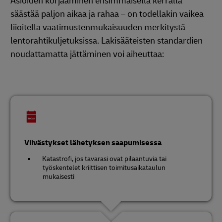
Asioiden korjaaminen ensimmäisellä kerralla
säästää paljon aikaa ja rahaa – on todellakin vaikea
liioitella vaatimustenmukaisuuden merkitystä
lentorahtikuljetuksissa. Lakisääteisten standardien
noudattamatta jättäminen voi aiheuttaa:
Viivästykset lähetyksen saapumisessa
Katastrofi, jos tavarasi ovat pilaantuvia tai
työskentelet kriittisen toimitusaikataulun
mukaisesti