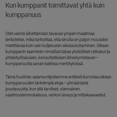
Kun kumppanit toimittavat yhtä kuin
kumppanuus
Olet valmis lähettämään tavarasi ympäri maailmaa
lentoteitse, mikä tarkoittaa, että sinulla on paljon muutakin
mietittävää kuin vain kuljetusten aikatauluttaminen. Oikean
kumppanin saaminen rinnallasi takaa yksilölliset ratkaisut ja
yhteistyöhaluisen, konsultatiivisen lähestymistavan –
kumppanuutta sanan kaikissa merkityksissä.
Tämä huolinta-asiantuntijoidemme artikkeli korostaa oikean
kumppanuuden tärkeimpiä etuja – ylimääräistä
joustavuutta, kun sitä tarvitset, olennainen
vaatimustenmukaisuus, verkon leveys ja mittakaavaedut.