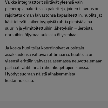
Vaikka integraattorit siirtävät yleensä vain
pienempiä paketteja ja paketteja, joiden tilavuus on
rajoitettu oman laivastonsa kapasiteettiin, huolitsijat
käsittelevät kaikentyyppisiä rahtia pienistä aina
suuriin ja ylimitoitettuihin lähetyksiin – lieroista
norsuihin, öljymaalauksista öljyrenkaat.
Ja koska huolitsijat koordinoivat vuosittain
asiakkaidensa valtavia rahtimääriä, huolitsija on
yleensä erittäin vahvassa asemassa neuvottelemaan
parhaat rahtihinnat rahdinkuljettajien kanssa.
Hyödyt suoraan näistä alhaisemmista
kustannuksista.