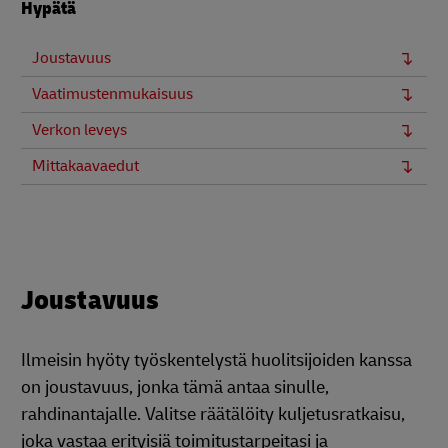
Hypätä
Joustavuus
Vaatimustenmukaisuus
Verkon leveys
Mittakaavaedut
Joustavuus
Ilmeisin hyöty työskentelystä huolitsijoiden kanssa
on joustavuus, jonka tämä antaa sinulle,
rahdinantajalle. Valitse räätälöity kuljetusratkaisu,
joka vastaa erityisiä toimitustarpeitasi ja