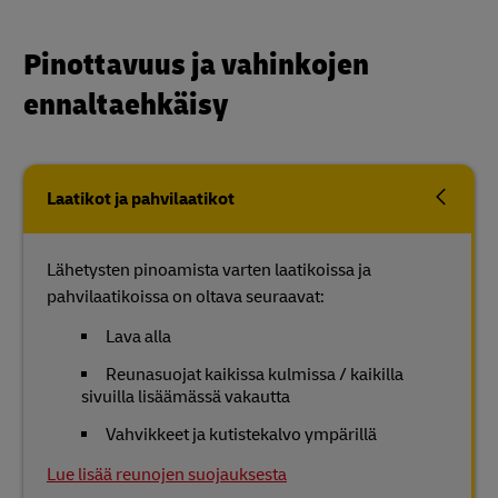
Pinottavuus ja vahinkojen
ennaltaehkäisy
Laatikot ja pahvilaatikot
Lähetysten pinoamista varten laatikoissa ja
pahvilaatikoissa on oltava seuraavat:
Lava alla
Reunasuojat kaikissa kulmissa / kaikilla
sivuilla lisäämässä vakautta
Vahvikkeet ja kutistekalvo ympärillä
Lue lisää reunojen suojauksesta