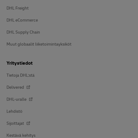
DHL Freight
DHL eCommerce
DHL Supply Chain
Muut globaalit liiketoimintayksiköt
Yritystiedot
Tietoja DHL:stä
Delivered
DHL-uralle
Lehdistö
Sijoittajat
Kestävä kehitys