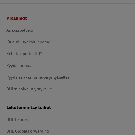
Alatunniste
Pikalinkit
Asiakaspalvelu
Kirjaudu työkaluihimme
Kehittäjäportaali
Pyydä tarjous
Pyydä asiakasnumeroa yrityksellesi
DHL:n palvelut yrityksille
Liiketoimintayksiköt
DHL Express
DHL Global Forwarding