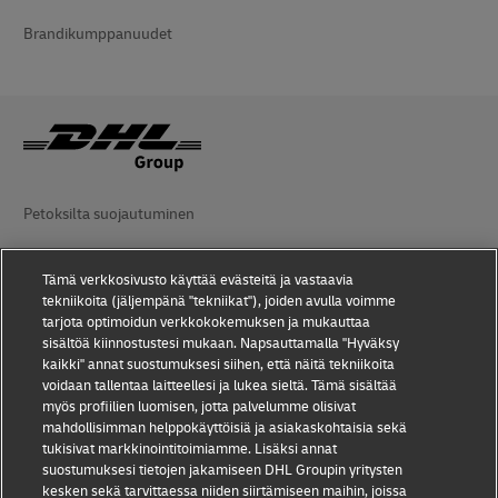
Brandikumppanuudet
Petoksilta suojautuminen
Lakiasiaa
Tämä verkkosivusto käyttää evästeitä ja vastaavia
Käyttöehdot
tekniikoita (jäljempänä "tekniikat"), joiden avulla voimme
tarjota optimoidun verkkokokemuksen ja mukauttaa
Tietosuoja
sisältöä kiinnostustesi mukaan. Napsauttamalla "Hyväksy
kaikki" annat suostumuksesi siihen, että näitä tekniikoita
voidaan tallentaa laitteellesi ja lukea sieltä. Tämä sisältää
Saavutettavuus
myös profiilien luomisen, jotta palvelumme olisivat
mahdollisimman helppokäyttöisiä ja asiakaskohtaisia sekä
Lisätiedot
tukisivat markkinointitoimiamme. Lisäksi annat
suostumuksesi tietojen jakamiseen DHL Groupin yritysten
Evästeasetukset
kesken sekä tarvittaessa niiden siirtämiseen maihin, joissa