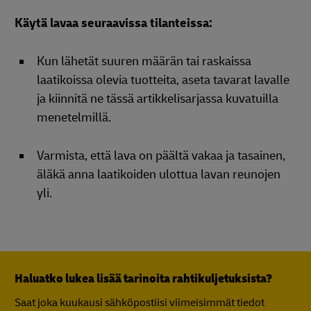
Käytä lavaa seuraavissa tilanteissa:
Kun lähetät suuren määrän tai raskaissa
laatikoissa olevia tuotteita, aseta tavarat lavalle
ja kiinnitä ne tässä artikkelisarjassa kuvatuilla
menetelmillä.
Varmista, että lava on päältä vakaa ja tasainen,
äläkä anna laatikoiden ulottua lavan reunojen
yli.
Haluatko lukea lisää tarinoita rahtikuljetuksista?
Saat joka kuukausi sähköpostiisi viimeisimmät tiedot