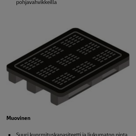
pohjavahvikkeilla
Muovinen
Suuri kuormituskapasiteetti ja liukumaton pinta