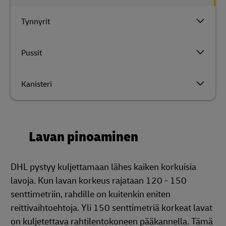
Tynnyrit
Pussit
Kanisteri
Lavan pinoaminen
DHL pystyy kuljettamaan lähes kaiken korkuisia
lavoja. Kun lavan korkeus rajataan 120 - 150
senttimetriin, rahdille on kuitenkin eniten
reittivaihtoehtoja. Yli 150 senttimetriä korkeat lavat
on kuljetettava rahtilentokoneen pääkannella. Tämä