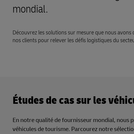
LifeTrack
mondial.
MyGTS
En savoir plus sur les portails
DHL SameDay
Découvrez les solutions sur mesure que nous avons d
nos clients pour relever les défis logistiques du secte
LifeTrack
En savoir plus sur les portails
Études de cas sur les véhi
En notre qualité de fournisseur mondial, nous pr
véhicules de tourisme. Parcourez notre sélectio