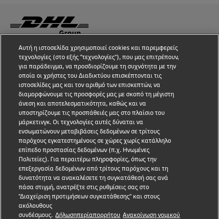
Αυτή η ιστοσελίδα χρησιμοποιεί cookies και παρεμφερείς
Εγρήγορση για περιπτώσεις απάτης
τεχνολογίες (στο εξής "τεχνολογίες"), που μας επιτρέπουν,
για παράδειγμα, να προσδιορίζουμε τη συχνότητα με την
Νομική ειδοποίηση
οποία οι χρήστες του Διαδικτύου επισκέπτονται τις
ιστοσελίδες μας και τον αριθμό των επισκεπτών, να
Όροι χρήσης
διαμορφώνουμε τις προσφορές μας με σκοπό τη μέγιστη
άνεση και αποτελεσματικότητα, καθώς και να
Προστασία δεδομένων
υποστηρίζουμε τις προσπάθειές μας στο πλαίσιο του
μάρκετινγκ. Οι τεχνολογίες αυτές δύναται να
ενσωματώνουν μεταβιβάσεις δεδομένων σε τρίτους
Προσβασιμότητα
παρόχους εγκατεστημένους σε χώρες χωρίς κατάλληλο
επίπεδο προστασίας δεδομένων (π.χ. Ηνωμένες
Επιπλέον Πληροφορίες
Πολιτείες). Για περαιτέρω πληροφορίες, όπως την
επεξεργασία δεδομένων από τρίτους παρόχους και τη
Ρυθμίσεις cookies
δυνατότητα να ανακαλέσετε τη συγκατάθεσή σας ανά
πάσα στιγμή, ανατρέξτε στις ρυθμίσεις σας στο
Ακολουθήστε μας
"Διαχείριση προτιμήσεων συγκατάθεσης" και στους
ακόλουθους
συνδέσμους.
Δήλωσηπερίαπορρήτου
Ανακοίνωση νομικού