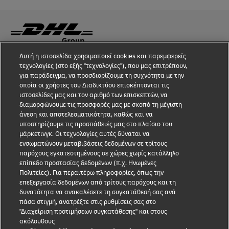
Αυτή η ιστοσελίδα χρησιμοποιεί cookies και παρεμφερείς
Εγρήγορση για περιπτώσεις απάτης
τεχνολογίες (στο εξής "τεχνολογίες"), που μας επιτρέπουν,
για παράδειγμα, να προσδιορίζουμε τη συχνότητα με την
Νομική ειδοποίηση
οποία οι χρήστες του Διαδικτύου επισκέπτονται τις
ιστοσελίδες μας και τον αριθμό των επισκεπτών, να
Όροι χρήσης
διαμορφώνουμε τις προσφορές μας με σκοπό τη μέγιστη
άνεση και αποτελεσματικότητα, καθώς και να
Προστασία δεδομένων
υποστηρίζουμε τις προσπάθειές μας στο πλαίσιο του
μάρκετινγκ. Οι τεχνολογίες αυτές δύναται να
ενσωματώνουν μεταβιβάσεις δεδομένων σε τρίτους
Προσβασιμότητα
παρόχους εγκατεστημένους σε χώρες χωρίς κατάλληλο
επίπεδο προστασίας δεδομένων (π.χ. Ηνωμένες
Επιπλέον Πληροφορίες
Πολιτείες). Για περαιτέρω πληροφορίες, όπως την
επεξεργασία δεδομένων από τρίτους παρόχους και τη
Ρυθμίσεις cookies
δυνατότητα να ανακαλέσετε τη συγκατάθεσή σας ανά
πάσα στιγμή, ανατρέξτε στις ρυθμίσεις σας στο
Ακολουθήστε μας
"Διαχείριση προτιμήσεων συγκατάθεσης" και στους
ακόλουθους