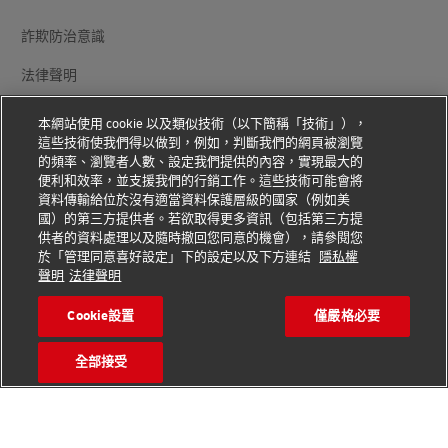
詐欺防治意識
法律聲明
使用條款
本網站使用 cookie 以及類似技術（以下簡稱「技術」），
這些技術使我們得以做到，例如，判斷我們的網頁被瀏覽
隱私權聲明
的頻率、瀏覽者人數、設定我們提供的內容，實現最大的
便利和效率，並支援我們的行銷工作。這些技術可能會將
其他資訊
資料傳輸給位於沒有適當資料保護層級的國家（例如美
國）的第三方提供者。若欲取得更多資訊（包括第三方提
Cookie 設置
供者的資料處理以及隨時撤回您同意的機會），請參閱您
於「管理同意喜好設定」下的設定以及下方連結
隱私權
聲明
法律聲明
追蹤我們
Cookie設置
僅嚴格必要
全部接受
2026 © - all rights reserved