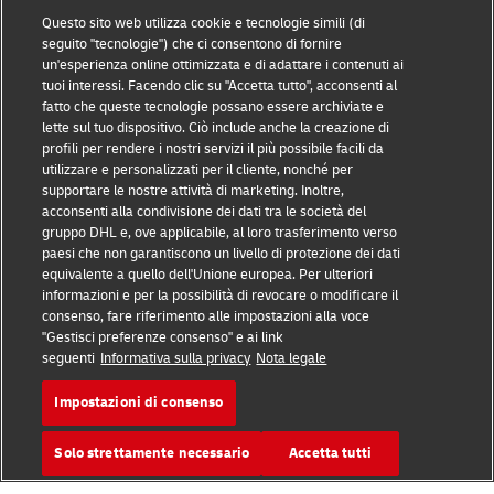
Questo sito web utilizza cookie e tecnologie simili (di
seguito "tecnologie") che ci consentono di fornire
Prevenzione delle frodi
un'esperienza online ottimizzata e di adattare i contenuti ai
tuoi interessi. Facendo clic su "Accetta tutto", acconsenti al
Nota legale
fatto che queste tecnologie possano essere archiviate e
lette sul tuo dispositivo. Ciò include anche la creazione di
Condizioni d’uso
profili per rendere i nostri servizi il più possibile facili da
utilizzare e personalizzati per il cliente, nonché per
Avviso sulla privacy
supportare le nostre attività di marketing. Inoltre,
acconsenti alla condivisione dei dati tra le società del
Accessibilità
gruppo DHL e, ove applicabile, al loro trasferimento verso
paesi che non garantiscono un livello di protezione dei dati
Altre informazioni
equivalente a quello dell'Unione europea. Per ulteriori
informazioni e per la possibilità di revocare o modificare il
Cookie
consenso, fare riferimento alle impostazioni alla voce
"Gestisci preferenze consenso" e ai link
seguenti
Informativa sulla privacy
Nota legale
Seguici
Impostazioni di consenso
Solo strettamente necessario
Accetta tutti