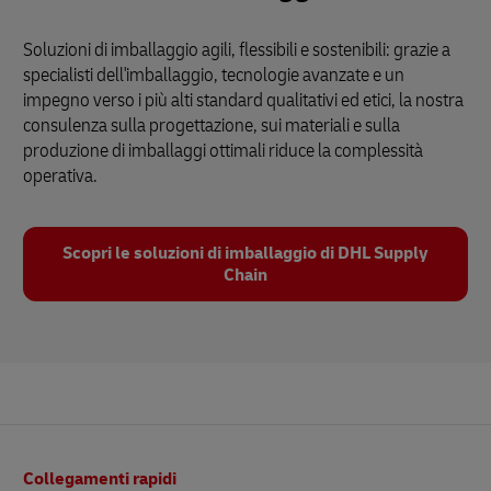
Soluzioni di imballaggio agili, flessibili e sostenibili: grazie a
specialisti dell'imballaggio, tecnologie avanzate e un
impegno verso i più alti standard qualitativi ed etici, la nostra
consulenza sulla progettazione, sui materiali e sulla
produzione di imballaggi ottimali riduce la complessità
operativa.
Scopri le soluzioni di imballaggio di DHL Supply
Chain
Pie’
Collegamenti rapidi
di