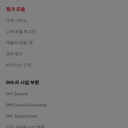
바
링크 모음
닥
글
고객 서비스
고객 포털 로그인
개발자 포털
견적 받기
비즈니스 고객
DHL의 사업 부문
DHL Express
DHL Global Forwarding
DHL Supply Chain
기타 글로벌 사업 부문