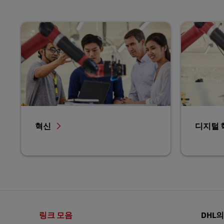
혁신
디지털 
바
링크 모음
DHL
닥
글