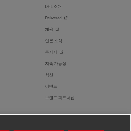
DHL 소개
Delivered
채용
언론 소식
투자자
지속 가능성
혁신
이벤트
브랜드 파트너십
DHL 팔로우하기