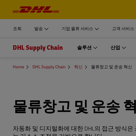
탐
색
픽업 예약
기업 물류 서비스
자세히
및
로그인
내
용
DHL Supply Chain 사업부문은 기업 조직을 위한 맞춤형
MyDHL+
서류 및 
조회
발송
기업 물류 서비스
고객 서비스
견적 받기
DHL Supply Chain 이 고객을 위한 완벽한 아웃소싱 물류(
개인 및 
DHL Express Commerce Solution
아보십시오.
DHL Supply Chain
픽업 예약
기업 물류 서비스
솔루션
산업
자세히
로그인
DHL 익
myDHLi
온라인 예약
DHL Supply Chain 사업부문은 기업 조직을 위한 맞춤형
DHL Supply Chain 살펴보기
서류 및 
MyDHL+
솔루션
산업
MySupplyChain
You
Home
DHL Supply Chain
혁신
물류창고 및 운송 혁신
견적 받기
are
DHL Supply Chain 이 고객을 위한 완벽한 아웃소싱 물류(
개인 및 
here
DHL Express Commerce Solution
아보십시오.
물류창고업 솔루션
오토모티브
D
MyGTS
DHL 익
myDHLi
운송 솔루션
소비재
온라인 예약
DHL SameDay
DHL Supply Chain 살펴보기
물류창고 및 운송 
MySupplyChain
부동산 솔루션
에너지, 화학품, 엔지니어링 및 제조
LifeTrack
D
MyGTS
패키징 솔루션
생명과학 및 헬스케어
자동화 및 디지털화에 대한 DHL의 접근 방식
고객 포털 더 알아보기
DHL SameDay
이커머스 풀필먼트 솔루션
리테일