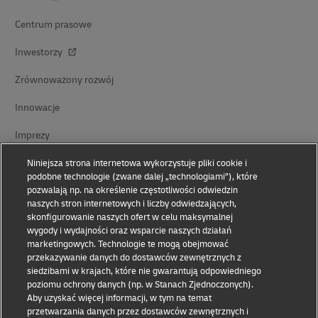
Centrum prasowe
Inwestorzy
Zrównoważony rozwój
Innowacje
Imprezy
Współpraca w zakresie promowania marki
Niniejsza strona internetowa wykorzystuje pliki cookie i
podobne technologie (zwane dalej „technologiami”), które
pozwalają np. na określenie częstotliwości odwiedzin
naszych stron internetowych i liczby odwiedzających,
skonfigurowanie naszych ofert w celu maksymalnej
wygody i wydajności oraz wsparcie naszych działań
marketingowych. Technologie te mogą obejmować
przekazywanie danych do dostawców zewnętrznych z
siedzibami w krajach, które nie gwarantują odpowiedniego
Uważaj na oszustów
poziomu ochrony danych (np. w Stanach Zjednoczonych).
Aby uzyskać więcej informacji, w tym na temat
Oświadczenie prawne
przetwarzania danych przez dostawców zewnętrznych i