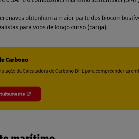
 aeronaves obtenham a maior parte dos biocombustíve
ealistas para voos de longo curso (carga).
de Carbono
imulação da Calculadora de Carbono DHL para compreender as emis
atuitamente
ete marítimo