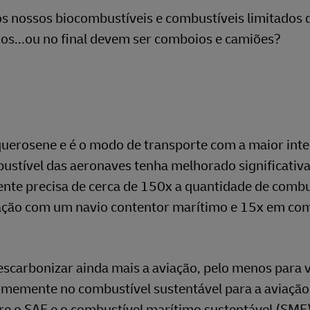
os nossos biocombustíveis e combustíveis limitados 
os...ou no final devem ser comboios e camiões?
querosene e é o modo de transporte com a maior int
bustível das aeronaves tenha melhorado significati
ente precisa de cerca de 150x a quantidade de combu
ação com um navio contentor marítimo e 15x em co
descarbonizar ainda mais a aviação, pelo menos para 
firmemente no combustível sustentável para a aviação
re o SAF e o combustível marítimo sustentável (SMF