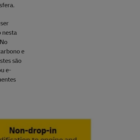
sfera.
 ser
o nesta
 No
carbono e
stes são
ou e-
nentes