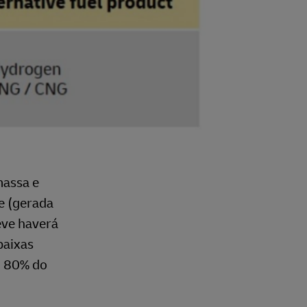
massa e
e (gerada
eve haverá
baixas
m 80% do