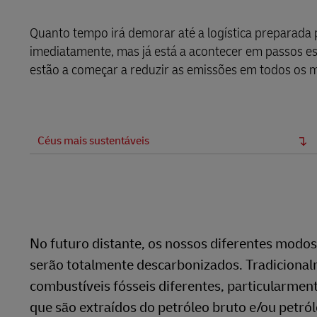
LifeTrack
MyGTS
Quanto tempo irá demorar até a logística preparada 
DHL eCommerce Área de Clientes
imediatamente, mas já está a acontecer em passos es
DHL SameDay
estão a começar a reduzir as emissões em todos os 
Saiba mais sobre os portais
LifeTrack
DHL eCommerce Área de Clientes
Céus mais sustentáveis
Saiba mais sobre os portais
No futuro distante, os nossos diferentes modos
serão totalmente descarbonizados. Tradicional
combustíveis fósseis diferentes, particularmente
que são extraídos do petróleo bruto e/ou petró