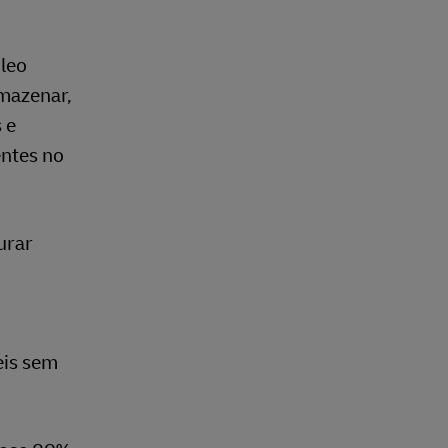
óleo
rmazenar,
 e
entes no
urar
eis sem