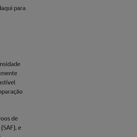
daqui para
ensidade
vamente
stível
mparação
voos de
 (SAF), e
).