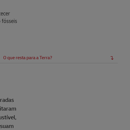
tecer
 fósseis
O que resta para a Terra?
tradas
eitaram
stível,
ossuam