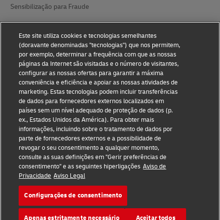
Sensibilização para Fraude
Aviso legal
Este site utiliza cookies e tecnologias semelhantes
Termos de utilização
(doravante denominadas "tecnologias") que nos permitem,
por exemplo, determinar a frequência com que as nossas
Aviso de privacidade
páginas da Internet são visitadas e o número de visitantes,
configurar as nossas ofertas para garantir a máxima
conveniência e eficiência e apoiar as nossas atividades de
Acessibilidade
marketing. Estas tecnologias podem incluir transferências
de dados para fornecedores externos localizados em
Informações adicionais
países sem um nível adequado de proteção de dados (p.
ex., Estados Unidos da América). Para obter mais
Definições de Cookies
informações, incluindo sobre o tratamento de dados por
parte de fornecedores externos e a possibilidade de
Siga-nos
revogar o seu consentimento a qualquer momento,
consulte as suas definições em "Gerir preferências de
consentimento" e as seguintes hiperligações
Aviso de
Privacidade
Aviso Legal
Configurações de consentimento
2026 © - todos os direitos reservados
Apenas estritamente necessário
Aceitar todos