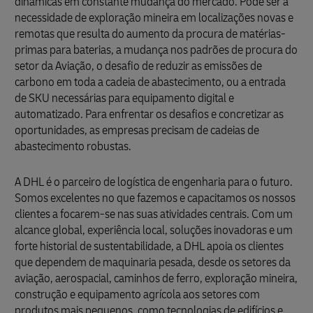
dinâmicas em constante mudança do mercado. Pode ser a
necessidade de exploração mineira em localizações novas e
remotas que resulta do aumento da procura de matérias-
primas para baterias, a mudança nos padrões de procura do
setor da Aviação, o desafio de reduzir as emissões de
carbono em toda a cadeia de abastecimento, ou a entrada
de SKU necessárias para equipamento digital e
automatizado. Para enfrentar os desafios e concretizar as
oportunidades, as empresas precisam de cadeias de
abastecimento robustas.
A DHL é o parceiro de logística de engenharia para o futuro.
Somos excelentes no que fazemos e capacitamos os nossos
clientes a focarem-se nas suas atividades centrais. Com um
alcance global, experiência local, soluções inovadoras e um
forte historial de sustentabilidade, a DHL apoia os clientes
que dependem de maquinaria pesada, desde os setores da
aviação, aerospacial, caminhos de ferro, exploração mineira,
construção e equipamento agrícola aos setores com
produtos mais pequenos, como tecnologias de edifícios e