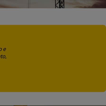
o e
to,