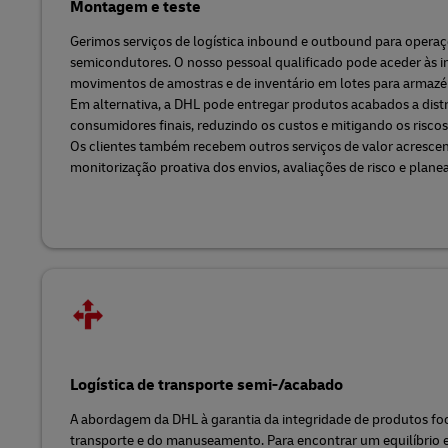
Montagem e teste
Gerimos serviços de logística inbound e outbound para opera
semicondutores. O nosso pessoal qualificado pode aceder às i
movimentos de amostras e de inventário em lotes para armazéns
Em alternativa, a DHL pode entregar produtos acabados a dist
consumidores finais, reduzindo os custos e mitigando os riscos
Os clientes também recebem outros serviços de valor acrescen
monitorização proativa dos envios, avaliações de risco e plan
Logística de transporte semi-/acabado
A abordagem da DHL à garantia da integridade de produtos fo
transporte e do manuseamento. Para encontrar um equilíbrio en