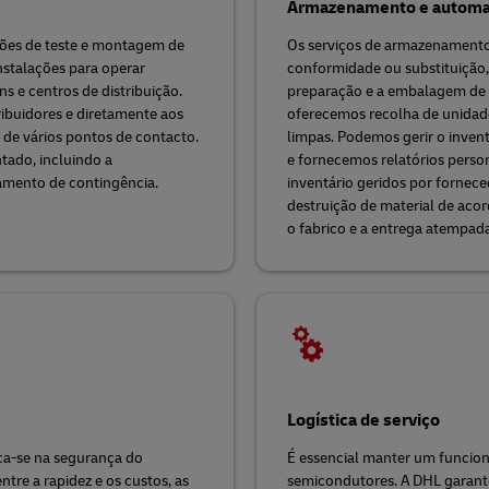
Armazenamento e autom
ções de teste e montagem de
Os serviços de armazenamento
nstalações para operar
conformidade ou substituição,
 e centros de distribuição.
preparação e a embalagem de 
ribuidores e diretamente aos
oferecemos recolha de unidad
 de vários pontos de contacto.
limpas. Podemos gerir o invent
tado, incluindo a
e fornecemos relatórios perso
eamento de contingência.
inventário geridos por fornece
destruição de material de aco
o fabrico e a entrega atempada 
Logística de serviço
ca-se na segurança do
É essencial manter um funci
tre a rapidez e os custos, as
semicondutores. A DHL garante