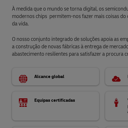
LifeTrack
À medida que o mundo se torna digital, os semicondu
MyGTS
DHL eCommerce Área de Clientes
modernos chips permitem-nos fazer mais coisas do 
da vida.
DHL SameDay
Saiba mais sobre os portais
LifeTrack
O nosso conjunto integrado de soluções apoia as em
a construção de novas fábricas à entrega de mercado
DHL eCommerce Área de Clientes
abastecimento resilientes para satisfazer a procura 
Saiba mais sobre os portais
Alcance global
Equipas certificadas