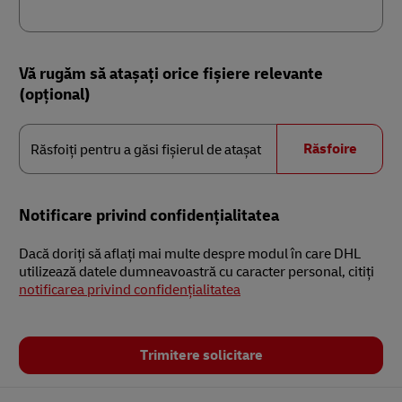
Vă rugăm să atașați orice fișiere relevante
(opțional)
Răsfoiți
pentru
Răsfoire
Răsfoiți pentru a găsi fișierul de atașat
a
găsi
fișierul
de
atașat
Notificare privind confidenţialitatea
Dacă doriți să aflați mai multe despre modul în care DHL
utilizează datele dumneavoastră cu caracter personal, citiți
notificarea privind confidențialitatea
Trimitere solicitare