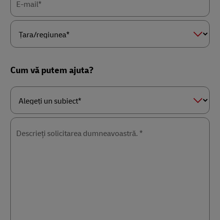
E-mail*
Țara/regiunea*
Cum vă putem ajuta?
Alegeți
un
subiect*
Descrieți solicitarea dumneavoastră. *