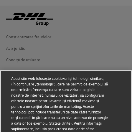
Conștientizarea fraudelor
Aviz juridic
Condiții de utilizare
Protecția datelor
Acest site web folosește cookie-uri și tehnologii similare,
Accesibilitate
(în continuare „tehnologii”), care ne permit, de exemplu, să
determinăm frecvența cu care sunt vizitate paginile
Informații suplimentare
noastre de internet, numărul de vizitatori, să configurăm
ofertele noastre pentru avantaj și eficiență maxime și
Setări module cookie
pentru a ne sprijini eforturile de marketing. Aceste
tehnologii pot include transferuri de date către furnizori
terți cu sedii în țări care nu au un nivel adecvat de protecție
Urmăriți-ne
a datelor (de exemplu, Statele Unite). Pentru informații
suplimentare, inclusiv prelucrarea datelor de către