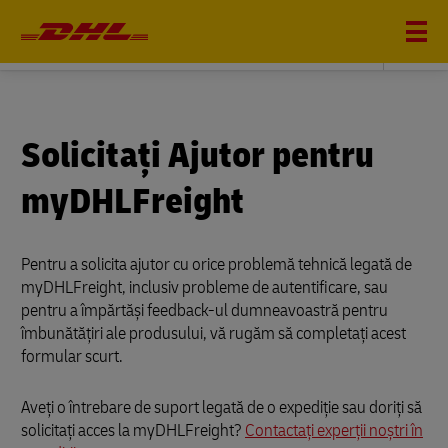
DHL FREIGHT
Solicitați Ajutor pentru
myDHLFreight
Pentru a solicita ajutor cu orice problemă tehnică legată de
myDHLFreight, inclusiv probleme de autentificare, sau
pentru a împărtăși feedback-ul dumneavoastră pentru
îmbunătățiri ale produsului, vă rugăm să completați acest
formular scurt.
Aveți o întrebare de suport legată de o expediție sau doriți să
solicitați acces la myDHLFreight?
Contactați experții noștri în