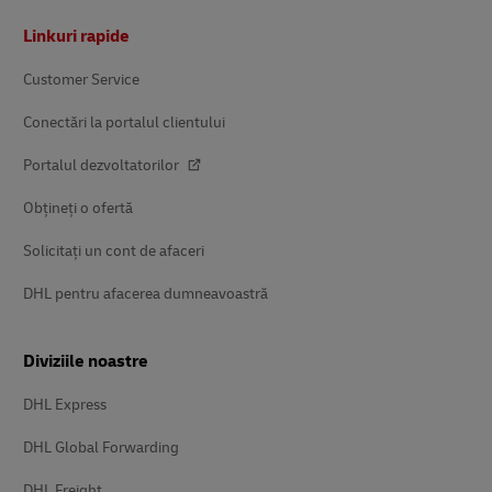
Subsol
Linkuri rapide
Customer Service
Conectări la portalul clientului
Portalul dezvoltatorilor
Obțineți o ofertă
Solicitați un cont de afaceri
DHL pentru afacerea dumneavoastră
Diviziile noastre
DHL Express
DHL Global Forwarding
DHL Freight