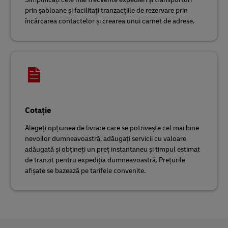
prin șabloane și facilitați tranzacțiile de rezervare prin
încărcarea contactelor și crearea unui carnet de adrese.
Cotație
Alegeți opțiunea de livrare care se potrivește cel mai bine
nevoilor dumneavoastră, adăugați servicii cu valoare
adăugată și obțineți un preț instantaneu și timpul estimat
de tranzit pentru expediția dumneavoastră. Prețurile
afișate se bazează pe tarifele convenite.