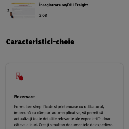
Înregistrare myDHLFreight
3
2:08
Obțineți o ofertă pe myDHLFreight
4
2:18
Caracteristici-cheie
Rezervare
Formulare simplificate și prietenoase cu utilizatorul,
împreună cu câmpuri auto-explicative, vă permit să
actualizați toate detaliile relevante ale expedierii în doar
câteva clicuri. Creați simultan documentele de expediere.