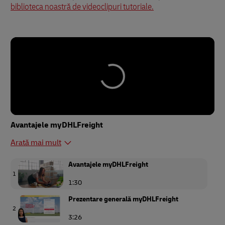
biblioteca noastră de videoclipuri tutoriale.
Avantajele myDHLFreight
Arată mai mult
Avantajele myDHLFreight
1
1:30
Prezentare generală myDHLFreight
2
3:26