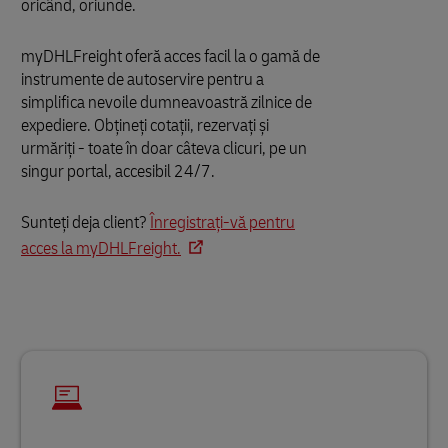
oricând, oriunde.
myDHLFreight oferă acces facil la o gamă de
instrumente de autoservire pentru a
simplifica nevoile dumneavoastră zilnice de
expediere. Obțineți cotații, rezervați și
urmăriți - toate în doar câteva clicuri, pe un
singur portal, accesibil 24/7.
Sunteți deja client?
Înregistrați-vă pentru
acces la myDHLFreight.