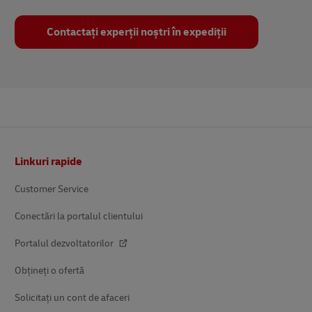
Contactați experții noștri în expediții
Subsol
Linkuri rapide
Customer Service
Conectări la portalul clientului
Portalul dezvoltatorilor
Obțineți o ofertă
Solicitați un cont de afaceri