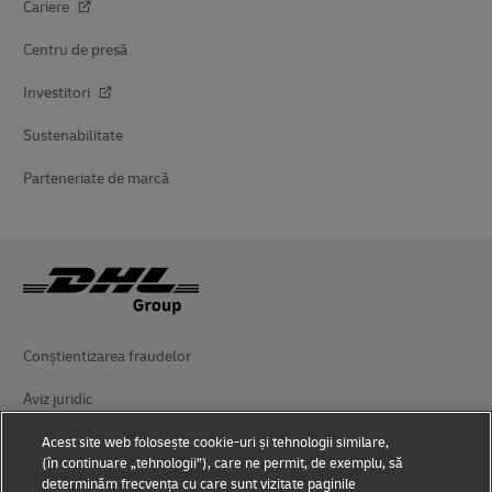
Cariere
Centru de presă
Investitori
Sustenabilitate
Parteneriate de marcă
Conștientizarea fraudelor
Aviz juridic
Condiții de utilizare
Acest site web folosește cookie-uri și tehnologii similare,
(în continuare „tehnologii”), care ne permit, de exemplu, să
Protecția datelor
determinăm frecvența cu care sunt vizitate paginile