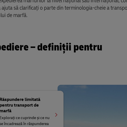
xpedierea mărfurilor la nivel național sau internațional, co
ajuta să clarificați o parte din terminologia-cheie a transpo
ului de marfă.
ediere – definiții pentru
Răspundere limitată
pentru transport de
marfă
Explorați ce cuprinde și ce nu
se încadrează în răspunderea