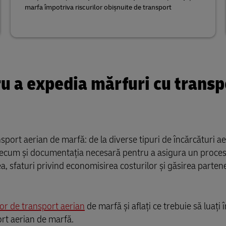
marfa împotriva riscurilor obișnuite de transport
tru a expedia mărfuri cu transp
sport aerian de marfă: de la diverse tipuri de încărcături ae
precum și documentația necesară pentru a asigura un proces 
, sfaturi privind economisirea costurilor și găsirea parten
lor de transport aerian
de marfă și aflați ce trebuie să luați î
ort aerian de marfă.