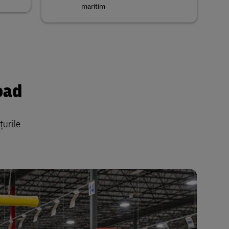
maritim
oad
țurile