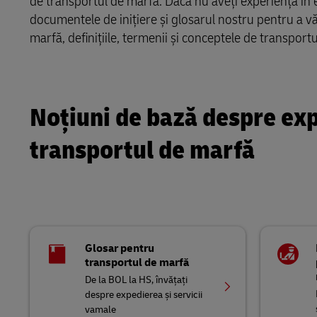
de transportul de marfă. Dacă nu aveți experiență în e
LifeTrack
documentele de inițiere și glosarul nostru pentru a vă 
MyGTS
marfă, definițiile, termenii și conceptele de transport
Aflați detalii despre portaluri
DHL SameDay
LifeTrack
Noțiuni de bază despre exp
Aflați detalii despre portaluri
transportul de marfă
Glosar pentru
transportul de marfă
De la BOL la HS, învățați
despre expedierea și servicii
vamale