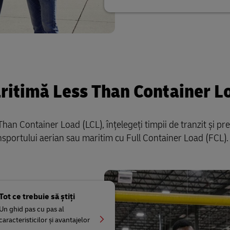
ritimă Less Than Container L
n Container Load (LCL), înțelegeți timpii de tranzit și pre
transportului aerian sau maritim cu Full Container Load (FCL).
Tot ce trebuie să știți
Un ghid pas cu pas al
caracteristicilor și avantajelor