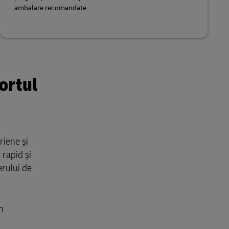
ambalare recomandate
ortul
riene și
rapid și
erului de
n