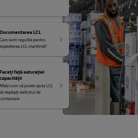
Documentarea LCL
Care sunt regulile pentru
expedierea LCL maritimă?
Faceți față saturației
capacității
Aflați cum vă poate ajuta LCL
să depășiți deficitul de
containere