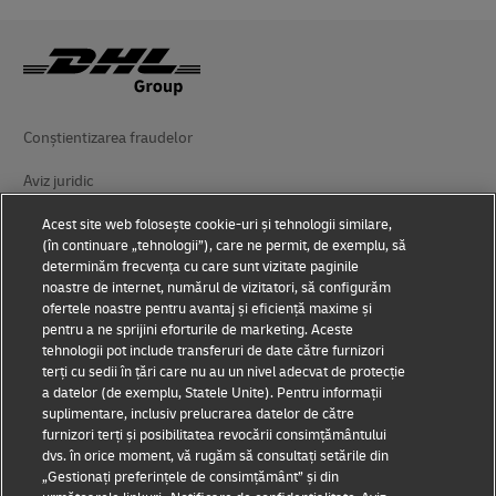
Conștientizarea fraudelor
Aviz juridic
Condiții de utilizare
Acest site web folosește cookie-uri și tehnologii similare,
(în continuare „tehnologii”), care ne permit, de exemplu, să
Protecția datelor
determinăm frecvența cu care sunt vizitate paginile
noastre de internet, numărul de vizitatori, să configurăm
ofertele noastre pentru avantaj și eficiență maxime și
Accesibilitate
pentru a ne sprijini eforturile de marketing. Aceste
tehnologii pot include transferuri de date către furnizori
Informații suplimentare
terți cu sedii în țări care nu au un nivel adecvat de protecție
a datelor (de exemplu, Statele Unite). Pentru informații
Setări module cookie
suplimentare, inclusiv prelucrarea datelor de către
furnizori terți și posibilitatea revocării consimțământului
Urmăriți-ne
dvs. în orice moment, vă rugăm să consultați setările din
„Gestionați preferințele de consimțământ” și din