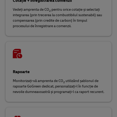
Cotație + înregistrarea comenzii
Vedeți amprenta de CO
pentru orice cotație și selectați
2
integrarea (prin trecerea la combustibilul sustenabil) sau
compensarea (prin credite de carbon) în timpul
procesului de înregistrare a comenzii.
Rapoarte
Monitorizați-vă amprenta de CO
utilizând șablonul de
2
rapoarte GoGreen dedicat, personalizați-l în funcție de
nevoile dumneavoastră și programați-l ca raport recurent.