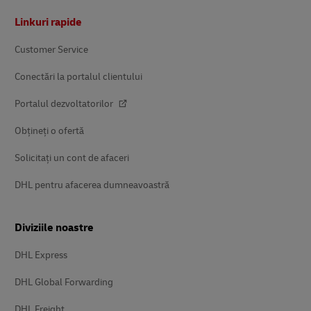
Subsol
Linkuri rapide
Customer Service
Conectări la portalul clientului
Portalul dezvoltatorilor
Obțineți o ofertă
Solicitați un cont de afaceri
DHL pentru afacerea dumneavoastră
Diviziile noastre
DHL Express
DHL Global Forwarding
DHL Freight