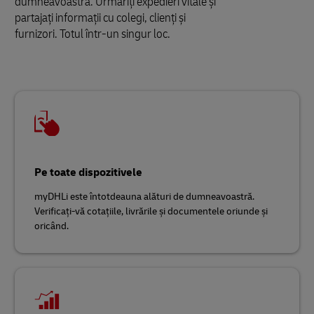
dumneavoastră. Urmăriți expedieri vitale și
partajați informații cu colegi, clienți și
furnizori. Totul într-un singur loc.
Pe toate dispozitivele
myDHLi este întotdeauna alături de dumneavoastră.
Verificați-vă cotațiile, livrările și documentele oriunde și
oricând.