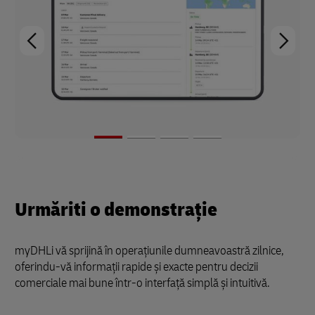
Urmăriti o demonstrație
myDHLi vă sprijină în operațiunile dumneavoastră zilnice,
oferindu-vă informații rapide și exacte pentru decizii
comerciale mai bune într-o interfață simplă și intuitivă.