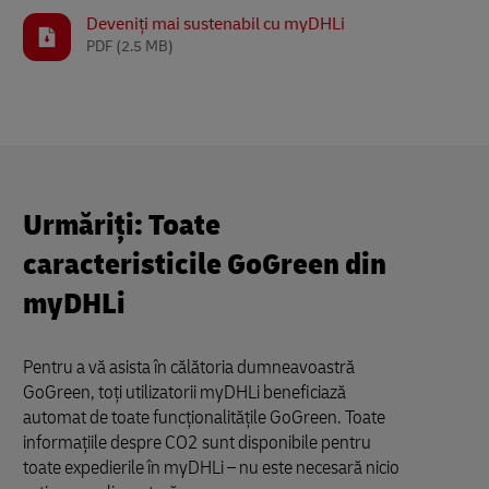
Deveniți mai sustenabil cu myDHLi
PDF
(2.5 MB)
Urmăriți: Toate
caracteristicile GoGreen din
myDHLi
Pentru a vă asista în călătoria dumneavoastră
GoGreen, toți utilizatorii myDHLi beneficiază
automat de toate funcționalitățile GoGreen. Toate
informațiile despre CO2 sunt disponibile pentru
toate expedierile în myDHLi – nu este necesară nicio