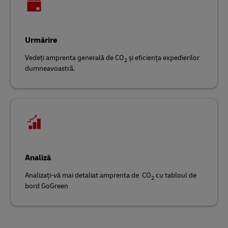
Urmărire
Vedeți amprenta generală de CO
și eficiența expedierilor
2
dumneavoastră.
Analiză
Analizați-vă mai detaliat amprenta de CO
cu tabloul de
2
bord GoGreen