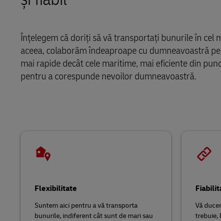
LifeTrack
MyGTS
Aflați detalii despre portaluri
Înțelegem că doriți să vă transportați bunurile în cel m
DHL SameDay
aceea, colaborăm îndeaproape cu dumneavoastră pentru
mai rapide decât cele maritime, mai eficiente din punc
LifeTrack
pentru a corespunde nevoilor dumneavoastră.
Aflați detalii despre portaluri
Flexibilitate
Fiabilit
Suntem aici pentru a vă transporta
Vă ducem
bunurile, indiferent cât sunt de mari sau
trebuie, 