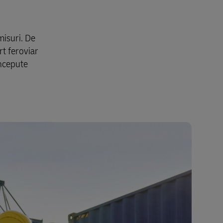
misuri. De
t feroviar
oncepute