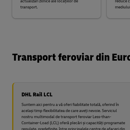
actualizări zilnice ale locațiilor de
reduce c
transport.
mediului
Transport feroviar din Eur
DHL Rail LCL
Suntem aici pentru a vă oferi fiabilitate totală, oferind în
același timp flexibilitatea de care aveți nevoie. Serviciul
nostru multimodal de transport feroviar Less-than-
Container-Load (LCL) oferă plecări și capacități programate
regulate, predefinite, între principalele centre de afaceri din