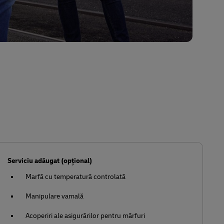
Serviciu adăugat (opțional)
Marfă cu temperatură controlată
Manipulare vamală
Acoperiri ale asigurărilor pentru mărfuri