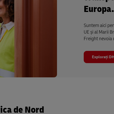
Europa.
Suntem aici pent
UE și al Marii B
Freight nevoia 
Explorați DH
rica de Nord