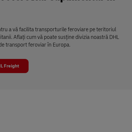
ru a vă facilita transporturile feroviare pe teritoriul
ritanii. Aflați cum vă poate susține divizia noastră DHL
de transport feroviar în Europa.
L Freight