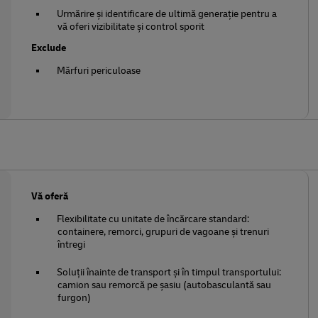
Urmărire și identificare de ultimă generație pentru a
vă oferi vizibilitate și control sporit
Exclude
Mărfuri periculoase
Vă oferă
Flexibilitate cu unitate de încărcare standard:
containere, remorci, grupuri de vagoane și trenuri
întregi
Soluții înainte de transport și în timpul transportului:
camion sau remorcă pe șasiu (autobasculantă sau
furgon)