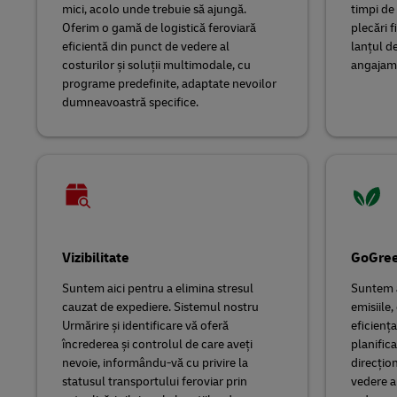
mici, acolo unde trebuie să ajungă.
timpi de 
Oferim o gamă de logistică feroviară
plecări f
eficientă din punct de vedere al
lanțul de
costurilor și soluții multimodale, cu
angajam
programe predefinite, adaptate nevoilor
dumneavoastră specifice.
Vizibilitate
GoGre
Suntem aici pentru a elimina stresul
Suntem a
cauzat de expediere. Sistemul nostru
emisiile,
Urmărire și identificare vă oferă
eficiența
încrederea și controlul de care aveți
planifica
nevoie, informându-vă cu privire la
direcțio
statusul transportului feroviar prin
vedere a