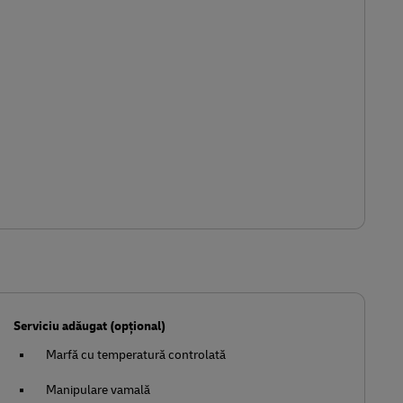
Serviciu adăugat (opțional)
Marfă cu temperatură controlată
Manipulare vamală