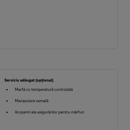
Serviciu adăugat (opțional)
Marfă cu temperatură controlată
Manipulare vamală
Acoperiri ale asigurărilor pentru mărfuri