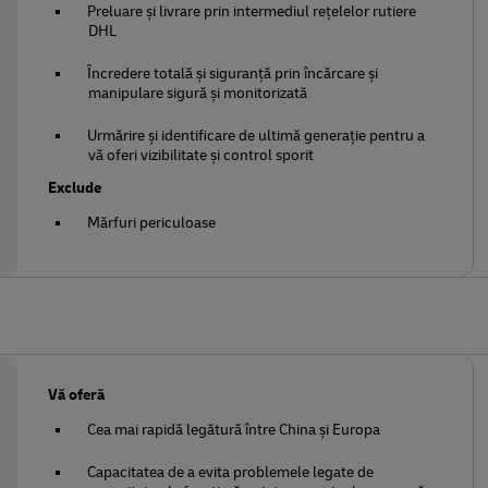
Preluare și livrare prin intermediul rețelelor rutiere
DHL
Încredere totală și siguranță prin încărcare și
manipulare sigură și monitorizată
Urmărire și identificare de ultimă generație pentru a
vă oferi vizibilitate și control sporit
Exclude
Mărfuri periculoase
Vă oferă
Cea mai rapidă legătură între China și Europa
Capacitatea de a evita problemele legate de