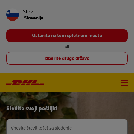
Ste v
Slovenija
Ostanite na tem spletnem mestu
ali
Izberite drugo državo
DHL
Sledite svoji pošiljki
Home
Vnesite številko(e) za sledenje