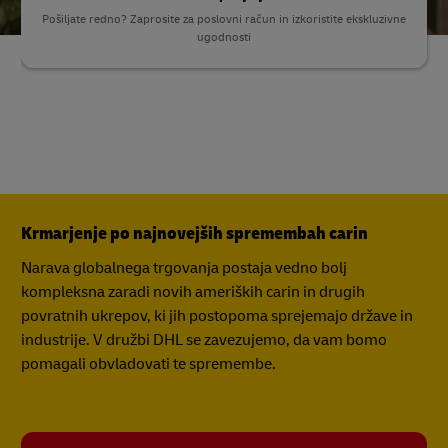
Pošiljate redno? Zaprosite za poslovni račun in izkoristite ekskluzivne
ugodnosti
Krmarjenje po najnovejših spremembah carin
Narava globalnega trgovanja postaja vedno bolj
kompleksna zaradi novih ameriških carin in drugih
povratnih ukrepov, ki jih postopoma sprejemajo države in
industrije. V družbi DHL se zavezujemo, da vam bomo
pomagali obvladovati te spremembe.