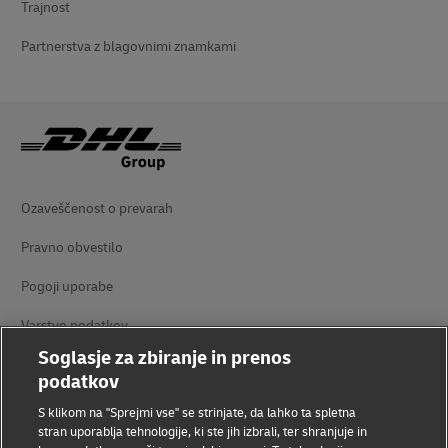
Trajnost
Partnerstva z blagovnimi znamkami
Ozaveščenost o prevarah
Pravno obvestilo
Pogoji uporabe
Varstvo podatkov
Soglasje za zbiranje in prenos
Dostopnost
podatkov
Dodatne informacije
S klikom na "Sprejmi vse" se strinjate, da lahko ta spletna
stran uporablja tehnologije, ki ste jih izbrali, ter shranjuje in
Nastavitve piškotkov