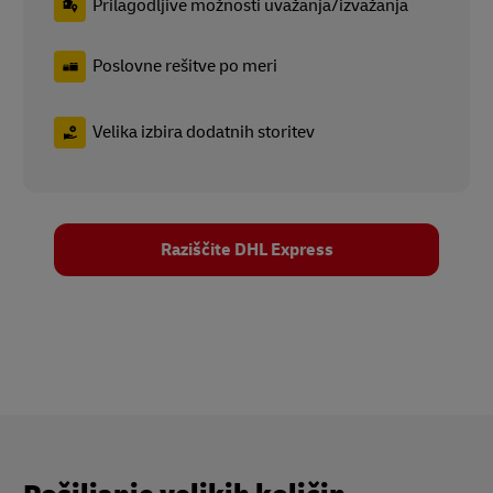
Prilagodljive možnosti uvažanja/izvažanja
Poslovne rešitve po meri
Velika izbira dodatnih storitev
Raziščite DHL Express