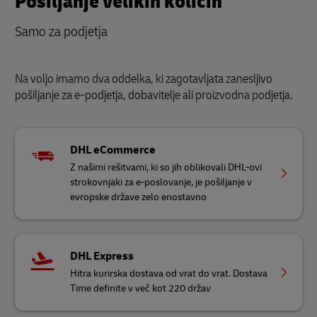
Pošiljanje velikih količin
Samo za podjetja
Na voljo imamo dva oddelka, ki zagotavljata zanesljivo
pošiljanje za e-podjetja, dobavitelje ali proizvodna podjetja.
DHL eCommerce
Z našimi rešitvami, ki so jih oblikovali DHL-ovi
strokovnjaki za e-poslovanje, je pošiljanje v
evropske države zelo enostavno
DHL Express
Hitra kurirska dostava od vrat do vrat. Dostava
Time definite v več kot 220 držav