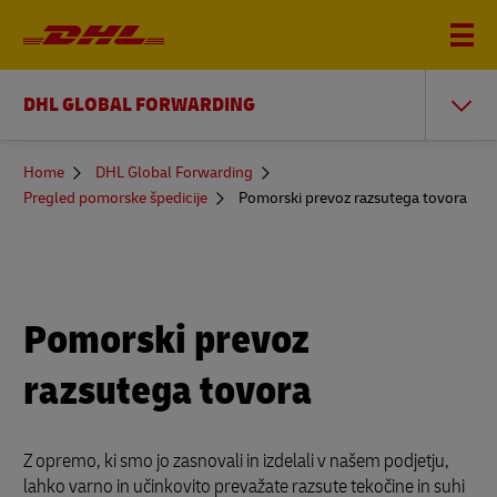
DHL GLOBAL FORWARDING
You
Home
DHL Global Forwarding
are
Pregled pomorske špedicije
Pomorski prevoz razsutega tovora
here
Pomorski prevoz
razsutega tovora
Z opremo, ki smo jo zasnovali in izdelali v našem podjetju,
lahko varno in učinkovito prevažate razsute tekočine in suhi