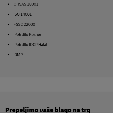
Z našimi potrdili ste lahko povsem mirni.
AEO
ISO 9001
OHSAS 18001
ISO 14001
FSSC 22000
Potrdilo Kosher
Potrdilo IDCP Halal
GMP