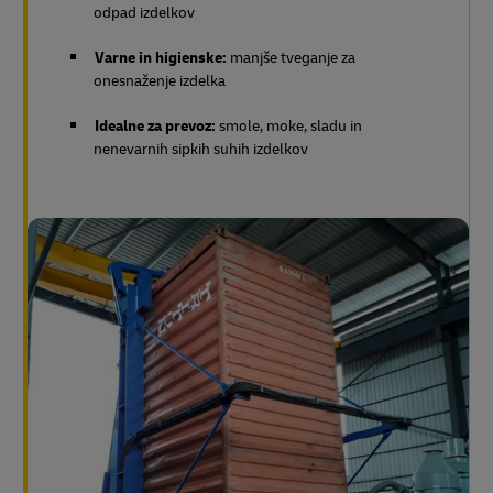
Večja teža pošiljk:
v primerjavi z manjšimi vrstami
pakiranja (velike vreče, zabojniki IBC). Odpravljena
in zmanjšana količina embalaže
Prihranek časa in denarja:
z manj delovne sile se
zmanjša poraba časa. Zaradi prevažanja med silosi
ni potrebe po skladišču. Oblika vreče zmanjša
odpad izdelkov
Varne in higienske:
manjše tveganje za
onesnaženje izdelka
Idealne za prevoz:
smole, moke, sladu in
nenevarnih sipkih suhih izdelkov