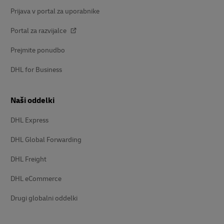
Noga
Hitre povezave
Klicni center
Prijava v portal za uporabnike
Portal za razvijalce
Prejmite ponudbo
DHL for Business
Naši oddelki
DHL Express
DHL Global Forwarding