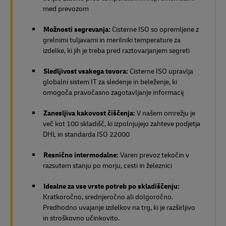
med prevozom
Možnosti segrevanja:
Cisterne ISO so opremljene z
grelnimi tuljavami in merilniki temperature za
izdelke, ki jih je treba pred raztovarjanjem segreti
Sledljivost vsakega tovora:
Cisterne ISO upravlja
globalni sistem IT za sledenje in beleženje, ki
omogoča pravočasno zagotavljanje informacij
Zanesljiva kakovost čiščenja:
V našem omrežju je
več kot 100 skladišč, ki izpolnjujejo zahteve podjetja
DHL in standarda ISO 22000
Resnično intermodalne:
Varen prevoz tekočin v
razsutem stanju po morju, cesti in železnici
Idealne za vse vrste potreb po skladiščenju:
Kratkoročno, srednjeročno ali dolgoročno.
Predhodno uvajanje izdelkov na trg, ki je razširljivo
in stroškovno učinkovito.