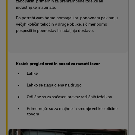
Vreče in posode za razsuti tovor (IBC)
Na voljo jih imamo po vsem svetu in jih lahko ponovno
uporabimo ter recikliramo. Zabojnike za razsuti tovor in
posode prevažamo v ročno izbranih in nadzorovanih
zabojnikih, primernih za prehrambene izdelke ali
industrijske materiale.
Po potrebi vam bomo pomagali pri ponovnem pakiranju
večjih količin tekočin v druge oblike, s čimer bomo
pospešili in poenostavili nadaljnjo dostavo.
Kratek pregled vreč in posod za razsuti tovor
Lahke
Lahko se zlagajo ena na drugo