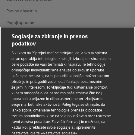
Soglasje za zbiranje in prenos
podatkov
Ozaveščenost o prevarah
S klikom na "Sprejmi vse" se strinjate, da lahko ta spletna
Pravno obvestilo
stran uporablja tehnologije, ki ste jih izbrali, ter shranjuje in
bere podatke na vaši terminalski napravi. Te tehnologije
Pogoji uporabe
omogočajo individualizirane analize obiskov in uporabe
naše spletne strani, da bi ponudili najboljšo možno spletno
Varstvo podatkov
izkušnjo in prilagodili vsebino ali funkcije posameznim
željam in interesom. To vključuje tudi ustvarjanje profilov,
Dostopnost
ki nam omogočajo, da naredimo naše storitve čim bolj
uporabniku prijazne in ciljno usmerjene ter izboljšamo
Dodatne informacije
svoje marketinške aktivnosti. Poleg tega se strinjate, da
lahko zgoraj omenjene tehnologije prenašajo podatke
tretjim ponudnikom, ki se nahajajo v državah brez ustrezne
Nastavitve piškotkov
ravni varstva podatkov. Za več informacij in možnost, da
kadar koli prekličete svoje soglasje ali spremenite
Sledite nam
nastavitve, glejte »Nastavitve soglasja«.