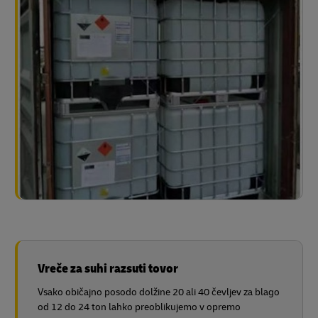
Odlične so za sočasen prevoz različnih izdelkov
Primernejše so za majhne in srednje velike količine
tovora