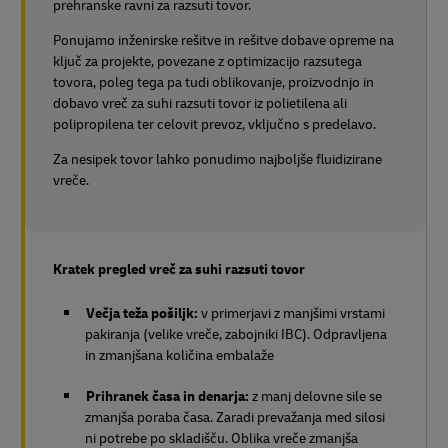
Vreče za suhi razsuti tovor
Vsako običajno posodo dolžine 20 ali 40 čevljev za blago
od 12 do 24 ton lahko preoblikujemo v opremo
prehranske ravni za razsuti tovor.
Ponujamo inženirske rešitve in rešitve dobave opreme na
ključ za projekte, povezane z optimizacijo razsutega
tovora, poleg tega pa tudi oblikovanje, proizvodnjo in
dobavo vreč za suhi razsuti tovor iz polietilena ali
polipropilena ter celovit prevoz, vključno s predelavo.
Za nesipek tovor lahko ponudimo najboljše fluidizirane
vreče.
Kratek pregled vreč za suhi razsuti tovor