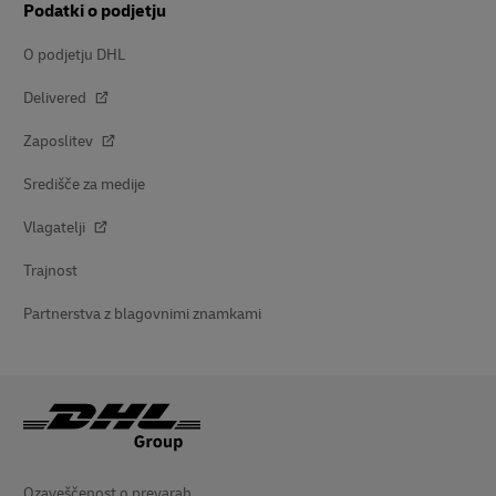
DHL Freight
DHL eCommerce
Drugi globalni oddelki
Podatki o podjetju
O podjetju DHL
Delivered
Zaposlitev
Središče za medije
Vlagatelji
Trajnost
Partnerstva z blagovnimi znamkami