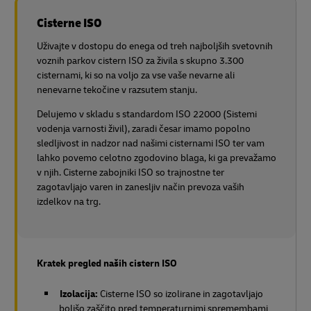
Cisterne ISO
Uživajte v dostopu do enega od treh najboljših svetovnih
voznih parkov cistern ISO za živila s skupno 3.300
cisternami, ki so na voljo za vse vaše nevarne ali
nenevarne tekočine v razsutem stanju.
Delujemo v skladu s standardom ISO 22000 (Sistemi
vodenja varnosti živil), zaradi česar imamo popolno
sledljivost in nadzor nad našimi cisternami ISO ter vam
lahko povemo celotno zgodovino blaga, ki ga prevažamo
v njih. Cisterne zabojniki ISO so trajnostne ter
zagotavljajo varen in zanesljiv način prevoza vaših
izdelkov na trg.
Kratek pregled naših cistern ISO
Izolacija:
Cisterne ISO so izolirane in zagotavljajo
boljšo zaščito pred temperaturnimi spremembami