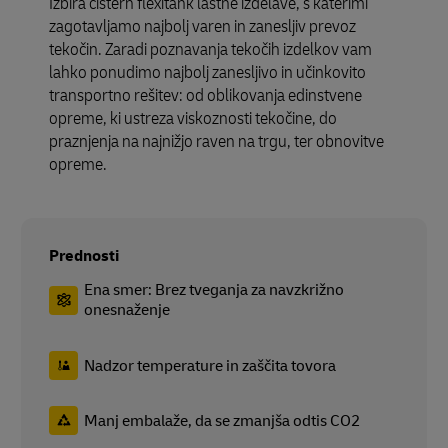
Izbira cistern flexitank lastne izdelave, s katerimi
zagotavljamo najbolj varen in zanesljiv prevoz
tekočin. Zaradi poznavanja tekočih izdelkov vam
lahko ponudimo najbolj zanesljivo in učinkovito
transportno rešitev: od oblikovanja edinstvene
opreme, ki ustreza viskoznosti tekočine, do
praznjenja na najnižjo raven na trgu, ter obnovitve
opreme.
Prednosti
Ena smer: Brez tveganja za navzkrižno
onesnaženje
Nadzor temperature in zaščita tovora
Manj embalaže, da se zmanjša odtis CO2