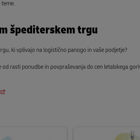
e teme.
em špediterskem trgu
trgu, ki vplivajo na logistično panogo in vaše podjetje?
e od rasti ponudbe in povpraševanja do cen letalskega gori