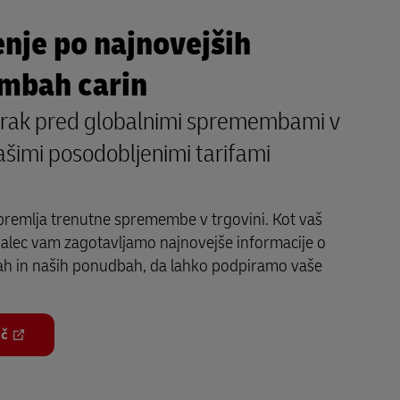
nje po najnovejših
mbah carin
orak pred globalnimi spremembami v
našimi posodobljenimi tarifami
remlja trenutne spremembe v trgovini. Kot vaš
valec vam zagotavljamo najnovejše informacije o
fah in naših ponudbah, da lahko podpiramo vaše
eč