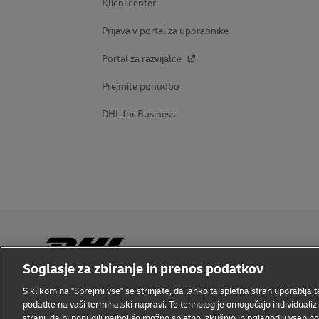
Klicni center
Prijava v portal za uporabnike
Portal za razvijalce
Prejmite ponudbo
DHL for Business
Soglasje za zbiranje in prenos podatkov
S klikom na "Sprejmi vse" se strinjate, da lahko ta spletna stran uporablja teh
Ozaveščenost o prevarah
Pravno obvestilo
Pogoji upora
podatke na vaši terminalski napravi. Te tehnologije omogočajo individualiz
strani, da bi ponudili najboljšo možno spletno izkušnjo in prilagodili vsebi