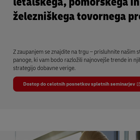
letalskega, pomorskega in
železniškega tovornega p
Z zaupanjem se znajdite na trgu – prisluhnite našim 
panoge, ki vam bodo razložili najnovejše trende in n
strategijo dobavne verige.
Dostop do celotnih posnetkov spletnih seminarjev