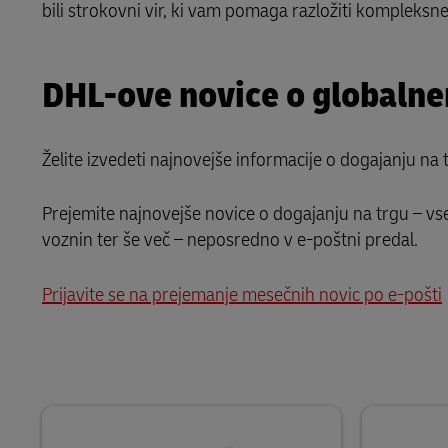
bili strokovni vir, ki vam pomaga razložiti kompleksn
Več informacij o portalih
DHL SameDay
DHL-ove novice o globaln
LifeTrack
Več informacij o portalih
Želite izvedeti najnovejše informacije o dogajanju na 
Prejemite najnovejše novice o dogajanju na trgu – vs
voznin ter še več – neposredno v e-poštni predal.
Prijavite se na prejemanje mesečnih novic po e-pošti