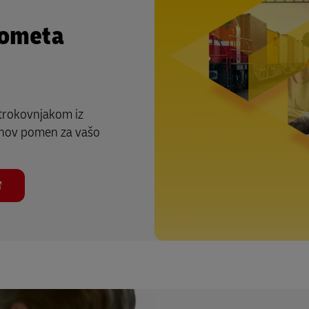
rometa
strokovnjakom iz
jihov pomen za vašo