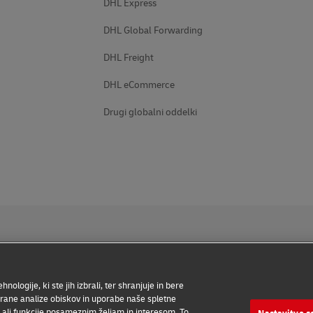
DHL Express
DHL Global Forwarding
DHL Freight
DHL eCommerce
Drugi globalni oddelki
nologije, ki ste jih izbrali, ter shranjuje in bere
be
Varstvo podatkov
Dostopnost
Dodatne informacije
irane analize obiskov in uporabe naše spletne
no ali funkcije posameznim željam in interesom. To