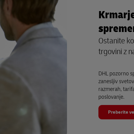
Krmarje
spreme
Ostanite k
trgovini z 
DHL pozorno sp
zanesljiv sveto
razmerah, tari
poslovanje.
Preberite v