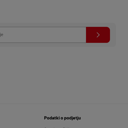
Ikona za iskanje
je
Podatki o podjetju