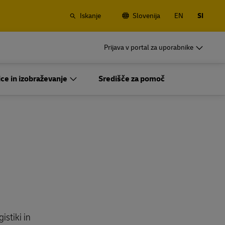
Iskanje
Slovenija
EN
SI
or
DHL for Business
Prijava v portal za uporabnike
Redne Pošiljatelje
ezniški
Če pošiljate redno ali pogosto, preberite
ce in izobraževanje
Središče za pomoč
rinjenja
več o ugodnostih, ki jih pridobite, če
ustvarite račun
or
DHL for Business
Redne Pošiljatelje
ra
Možnosti za pogosto pošiljanje
ezniški
Če pošiljate redno ali pogosto, preberite
rinjenja
več o ugodnostih, ki jih pridobite, če
ustvarite račun
ra
Možnosti za pogosto pošiljanje
istiki in