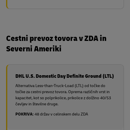
Cestni prevoz tovora v ZDA in
Severni Ameriki
DHL U.S. Domestic Day Definite Ground (LTL)
Alternativa Less-than-Truck-Load (LTL) od točke do
točke za cestni prevoz tovora. Oprema različnih vrst in
kapacitet, kot so polprikolice, prikolice z dolžino 40/53
čevljev in številne druge.
POKRIVA:
48 držav v celinskem delu ZDA