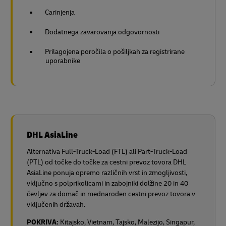
Carinjenja
Dodatnega zavarovanja odgovornosti
Prilagojena poročila o pošiljkah za registrirane
uporabnike
DHL AsiaLine
Alternativa Full-Truck-Load (FTL) ali Part-Truck-Load
(PTL) od točke do točke za cestni prevoz tovora DHL
AsiaLine ponuja opremo različnih vrst in zmogljivosti,
vključno s polprikolicami in zabojniki dolžine 20 in 40
čevljev za domač in mednaroden cestni prevoz tovora v
vključenih državah.
POKRIVA:
Kitajsko, Vietnam, Tajsko, Malezijo, Singapur,