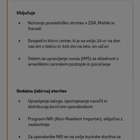
Vključuje
Notranjo posredniško storitev v ZDA, Mehiki in
Kanadi
Dvojezični klicni center, ki je na voljo 24 ur na dan
vse dni v tednu in 365 dni na leto, en račun
Sistem za upravljanje uvoza (IMS) za skladnost z
ameriškimi carinskimi postopki in poročanje
Dodatna (izbirna) storitev
Upravljanje zaloge, izpolnjevanje naročil in
distribucija končnim uporabnikom
Programi NRI (Non-Resident Importer), vključno z
nastavitvijo
Za uporabnike NRI so na voljo kurirske storitve za