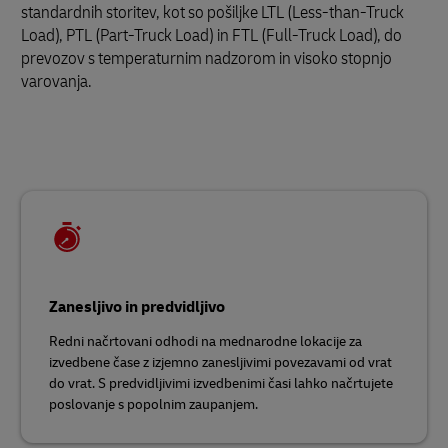
standardnih storitev, kot so pošiljke LTL (Less-than-Truck
Load), PTL (Part-Truck Load) in FTL (Full-Truck Load), do
prevozov s temperaturnim nadzorom in visoko stopnjo
varovanja.
Zanesljivo in predvidljivo
Redni načrtovani odhodi na mednarodne lokacije za
izvedbene čase z izjemno zanesljivimi povezavami od vrat
do vrat. S predvidljivimi izvedbenimi časi lahko načrtujete
poslovanje s popolnim zaupanjem.