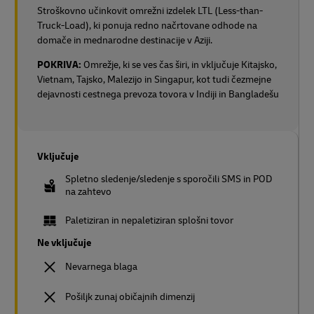
Stroškovno učinkovit omrežni izdelek LTL (Less-than-
Truck-Load), ki ponuja redno načrtovane odhode na
domače in mednarodne destinacije v Aziji.
POKRIVA:
Omrežje, ki se ves čas širi, in vključuje Kitajsko,
Vietnam, Tajsko, Malezijo in Singapur, kot tudi čezmejne
dejavnosti cestnega prevoza tovora v Indiji in Bangladešu
Vključuje
Spletno sledenje/sledenje s sporočili SMS in POD
na zahtevo
Paletiziran in nepaletiziran splošni tovor
Ne vključuje
Nevarnega blaga
Pošiljk zunaj običajnih dimenzij