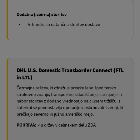
Dodatna (izbirna) storitev
Vrhunska in natančna storitev dostave
DHL U.S. Domestic Transborder Connect (FTL
in LTL)
Čezmejna rešitev, ki združuje preizkušeno špeditersko
strokovno znanje, transportno skladiščenje, carinjenje in
nabor storitev z dodano vrednostjo na ciljnem tržišču, s
katerimi se poenostavijo operacije v oskrbovalni verigi, ki
prečkajo severno in južno ameriško mejo.
POKRIVA:
48 držav v celinskem delu ZDA