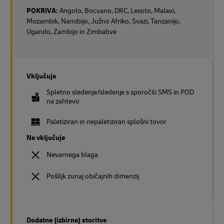
POKRIVA:
Angolo, Bocvano, DRC, Lesoto, Malavi,
Mozambik, Namibijo, Južno Afriko, Svazi, Tanzanijo,
Ugando, Zambijo in Zimbabve
Vključuje
Spletno sledenje/sledenje s sporočili SMS in POD
na zahtevo
Paletiziran in nepaletiziran splošni tovor
Ne vključuje
Nevarnega blaga
Pošiljk zunaj običajnih dimenzij
Dodatne (izbirne) storitve