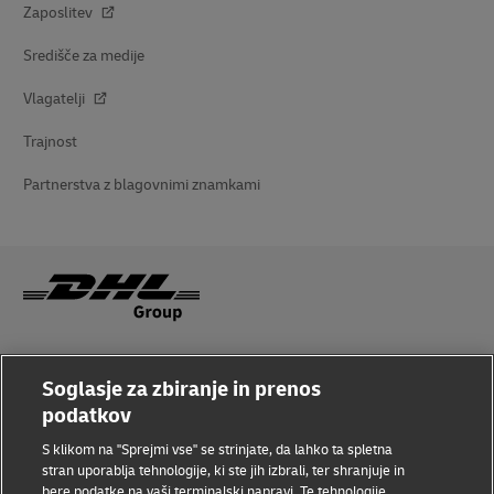
Zaposlitev
Središče za medije
Vlagatelji
Trajnost
Partnerstva z blagovnimi znamkami
Ozaveščenost o prevarah
Soglasje za zbiranje in prenos
Pravno obvestilo
podatkov
Pogoji uporabe
S klikom na "Sprejmi vse" se strinjate, da lahko ta spletna
stran uporablja tehnologije, ki ste jih izbrali, ter shranjuje in
Varstvo podatkov
bere podatke na vaši terminalski napravi. Te tehnologije