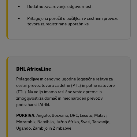
Dodatno zavarovanje odgovornosti
Prilagojena poročil o pošiljkah v cestnem prevozu
tovora za registrirane uporabnike
DHL AfricaLine
Prilagodljive in cenovno ugodne logistične rešitve za
cestni prevoz tovora za delne (PTL) in polne natovore
(FTL). Na voljo imamo različne vrste opreme in
zmogljivosti za domač in mednaroden prevoz v
podsaharski Afriki.
POKRIVA:
Angolo, Bocvano, DRC, Lesoto, Malavi,
Mozambik, Namibijo, Južno Afriko, Svazi, Tanzanijo,
Ugando, Zambijo in Zimbabve