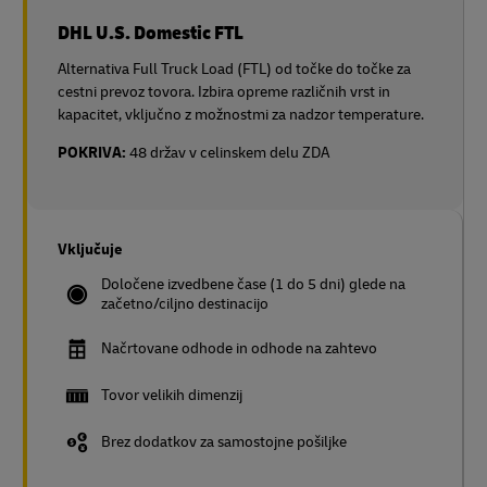
DHL U.S. Domestic FTL
Alternativa Full Truck Load (FTL) od točke do točke za
cestni prevoz tovora. Izbira opreme različnih vrst in
kapacitet, vključno z možnostmi za nadzor temperature.
POKRIVA:
48 držav v celinskem delu ZDA
Vključuje
Določene izvedbene čase (1 do 5 dni) glede na
začetno/ciljno destinacijo
Načrtovane odhode in odhode na zahtevo
Tovor velikih dimenzij
Brez dodatkov za samostojne pošiljke