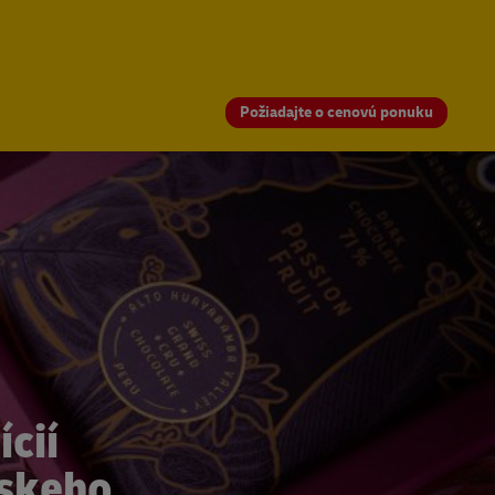
Požiadajte o cenovú ponuku
cií
rskeho