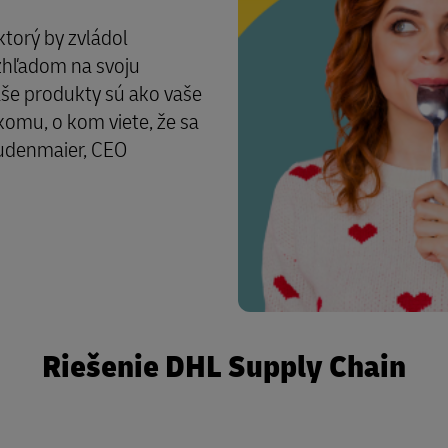
ktorý by zvládol
zhľadom na svoju
aše produkty sú ako vaše
iekomu, o kom viete, že sa
audenmaier, CEO
Riešenie DHL Supply Chain