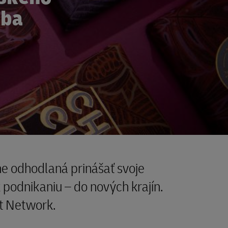
oba
e odhodlaná prinášať svoje
k podnikaniu – do nových krajín.
nt Network.