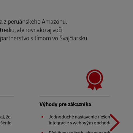
kaa z peruánskeho Amazonu.
ediu, ale rovnako aj voči
partnerstvo s tímom vo Švajčiarsku
Ď
t
Výhody pre zákazníka
l, že
Jednoduché nastavenie riešenia DHL vrá
ešenie
integrácie s webovým obchodom PrestaS