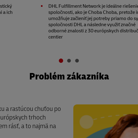
stický
DHL Fulfillment Network je ideálne riešeni
 a ich
spoločnosti, ako je Choba Choba, pretože 
umožňuje začleniť jej potreby priamo do 
spoločnosti DHL a následne využiť značné
odborné znalosti z 30 európskych distribu
centier
Problém zákazníka
u a rastúcou chuťou po
 európskych trhoch
m rásť, a to najmä na