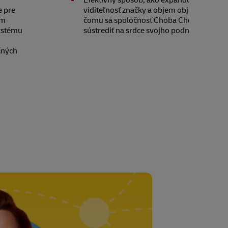
t
Efektívny spôsob, ako expandovať a zvýši
e pre
viditeľnosť značky a objem objednávok, 
im
čomu sa spoločnosť Choba Choba mohla
systému
sústrediť na srdce svojho podnikania.
čných