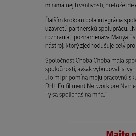
minimálnej trvanlivosti, pretože ide
Ďalším krokom bola integrácia sp
uzavretú partnerskú spoluprácu. „Na
rozhrania,“ poznamenáva Mariya Es
nástroj, ktorý zjednodušuje celý pro
Spoločnosť Choba Choba mala spoči
spoločnosti, avšak vybudovali si v
„To mi pripomína moju pracovnú s
DHL Fulfillment Network pre Nemecko.
Ty sa spoliehaš na mňa.“
Majte p