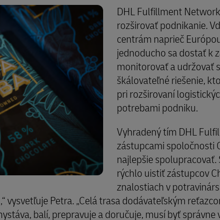
DHL Fulfillment Network j
rozširovať podnikanie. 
centrám naprieč Európo
jednoducho sa dostať k z
monitorovať a udržovať s
škálovateľné riešenie, kt
pri rozširovaní logistick
potrebami podniku.
Vyhradený tím DHL Fulfil
zástupcami spoločnosti 
najlepšie spolupracovať
rýchlo uistiť zástupcov 
znalostiach v potravinárs
“ vysvetľuje Petra. „Celá trasa dodávateľským reťazco
ystáva, balí, prepravuje a doručuje, musí byť správn