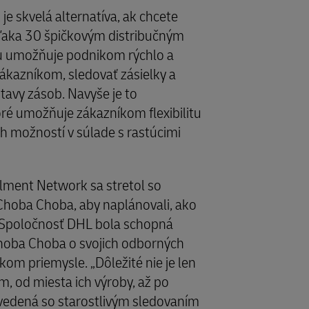
e skvelá alternatíva, ak chcete
Vďaka 30 špičkovým distribučným
u umožňuje podnikom rýchlo a
ákazníkom, sledovať zásielky a
tavy zásob. Navyše je to
oré umožňuje zákazníkom flexibilitu
ých možností v súlade s rastúcimi
lment Network sa stretol so
Choba Choba, aby naplánovali, ako
. Spoločnosť DHL bola schopná
Choba Choba o svojich odborných
kom priemysle. „Dôležité nie je len
m, od miesta ich výroby, až po
e vedená so starostlivým sledovaním