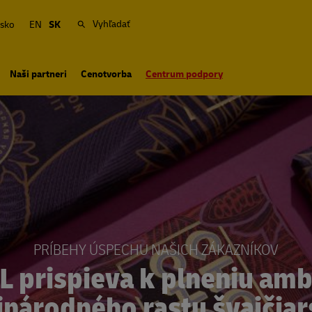
Vyhľadať
sko
EN
SK
Naši partneri
Cenotvorba
Centrum podpory
PRÍBEHY ÚSPECHU NAŠICH ZÁKAZNÍKOV
L prispieva k plneniu ambí
národného rastu švajčia