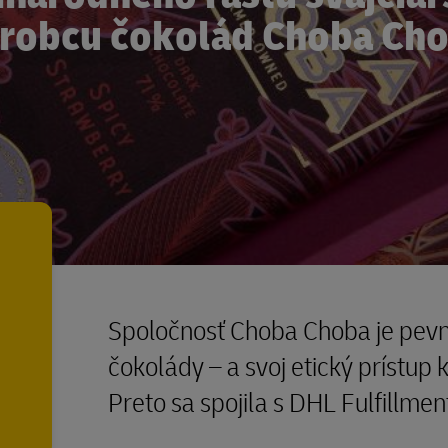
robcu čokolád Choba Ch
Spoločnosť Choba Choba je pevn
čokolády – a svoj etický prístup 
Preto sa spojila s DHL Fulfillme