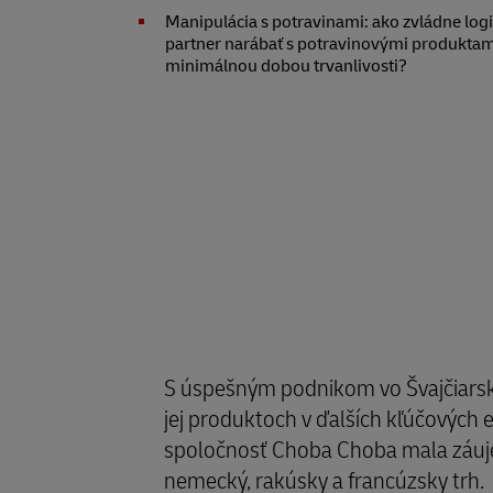
Manipulácia s potravinami: ako zvládne logi
partner narábať s potravinovými produktami
minimálnou dobou trvanlivosti?
S úspešným podnikom vo Švajčiarsk
jej produktoch v ďalších kľúčových
spoločnosť Choba Choba mala záuje
nemecký, rakúsky a francúzsky trh.