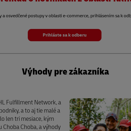
ky a osvedčené postupy v oblasti e-commerce, prihlásením sa k od
Prihláste sa k odberu
Výhody pre zákazníka
DHL Fulfillment Network, a
odniky, a to aj tie malé a
alo len tri mesiace, kým
ou Choba Choba, a výhody