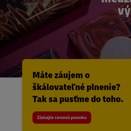
vý
Máte záujem o
škálovateľné plnenie?
Tak sa pusťme do toho.
Získajte cenovú ponuku