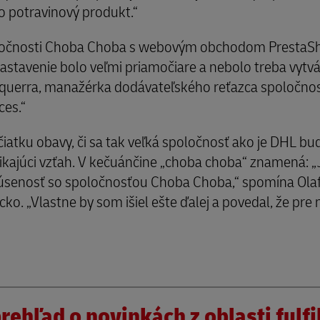
 o potravinový produkt.“
oločnosti Choba Choba s webovým obchodom PrestaS
stavenie bolo veľmi priamočiare a nebolo treba vytvá
querra, manažérka dodávateľského reťazca spoločnost
ces.“
atku obavy, či sa tak veľká spoločnosť ako je DHL b
ynikajúci vzťah. V kečuánčine „choba choba“ znamená:
kúsenosť so spoločnosťou Choba Choba,“ spomína Ol
 „Vlastne by som išiel ešte ďalej a povedal, že pre ná
rehľad o novinkách z oblasti fulf