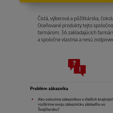
Čistá, výberová a pôžitkárska, čok
Oceňované produkty tejto spoločnost
farmárom. 36 zakladajúcich farmárs
a spoločne vlastnia a nesú zodpove
Problém zákazníka
Ako oslovíme zákazníkov v ďalších krajinác
rozšírime svoju zákaznícku základňu vo
Švajčiarsku?