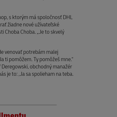
hop, s ktorým má spoločnosť DHL
rať žiadne nové užívateľské
i Choba Choba. „Je to skvelý
ude venovať potrebám malej
 „Ja ti pomôžem. Ty pomôžeš mne.“
af Deregowski, obchodný manažér
s je to: ‚Ja sa spolieham na teba.
illmentu