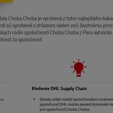
oláda Choba Choba je vyrobená z toho najlepšieho ka
i sú vyrobené s ohľadom nielen voči životnému prostr
kych rodín spoločnosti Choba Choba z Peru vytvorilo 
dnosť za spoločnosť.
Riešenie DHL Supply Chain
h a
Skvelý vzťah medzi spoločnosťami znamena
spoločnosť DHL mohla zaviesť dokonalé ri
pre spoločnosť Choba Choba.