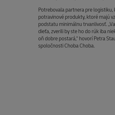
Potrebovala partnera pre logistiku, 
potravinové produkty, ktoré majú v
podstatu minimálnu trvanlivosť. „V
dieťa, zverili by ste ho do rúk iba n
oň dobre postará,“ hovorí Petra St
spoločnosti Choba Choba.