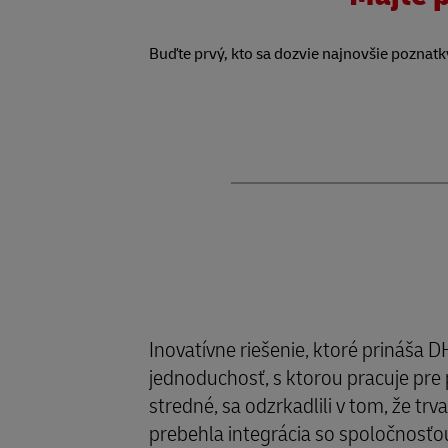
Buďte prvý, kto sa dozvie najnovšie poznat
Inovatívne riešenie, ktoré prináša 
jednoduchosť, s ktorou pracuje pre p
stredné, sa odzrkadlili v tom, že trv
prebehla integrácia so spoločnosť