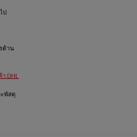
อไป
รด้าน
ค้า DHL
ะพัสดุ