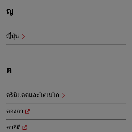
Locations
ญ
beginning
with
ญ
ญี่ปุ่น
Locations
ต
beginning
with
ต
ตรินิแดดและโตเบโก
ตองกา
ตาฮีตี