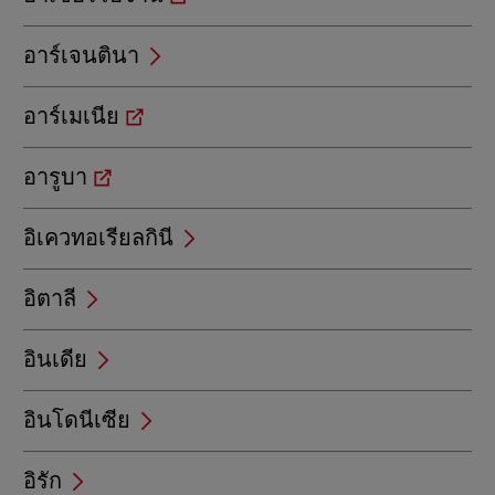
อาร์เจนตินา
อาร์เมเนีย
อารูบา
อิเควทอเรียลกินี
อิตาลี
อินเดีย
อินโดนีเซีย
อิรัก