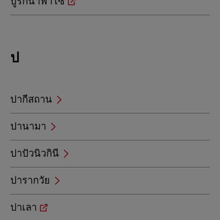
บูร์กินาฟาโซ
Locations
ป
beginning
with
ป
ปากีสถาน
ปานามา
ปาปัวนิวกินี
ปารากวัย
ปาเลา