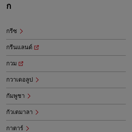
Locations
ก
beginning
with
ก
กรีซ
กรีนแลนด์
กวม
กวาเดอลูป
กัมพูชา
กัวเตมาลา
กาตาร์