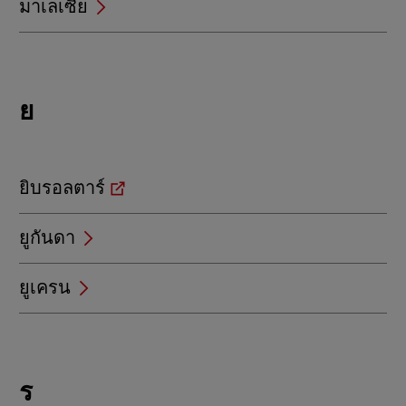
มาเลเซีย
Locations
ย
beginning
with
ย
ยิบรอลตาร์
ยูกันดา
ยูเครน
Locations
ร
beginning
with