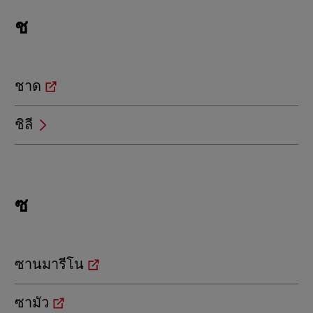
Locations
ช
beginning
with
ช
ชาด
ชิลี
Locations
ซ
beginning
with
ซ
ซานมารีโน
ซามัว