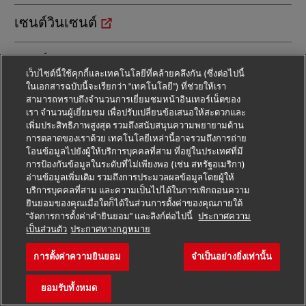
เซนต์วินเซนต์
เซนต์เฮเลนา
เว็บไซต์นี้ใช้คุกกี้และเทคโนโลยีที่คล้ายคลึงกัน (ซึ่งต่อไปนี้
ในเอกสารฉบับนี้จะเรียกว่า "เทคโนโลยี") ที่ช่วยให้เรา
เซเนกัล
สามารถทราบถึงจำนวนการเยี่ยมชมหน้าอินเทอร์เน็ตของ
เรา จำนวนผู้เยี่ยมชม เพื่อปรับเปลี่ยนข้อเสนอให้สะดวกและ
เพิ่มประสิทธิภาพสูงสุด รวมถึงสนับสนุนความพยายามด้าน
เซอร์เบีย
การตลาดของเราด้วย เทคโนโลยีเหล่านี้อาจรวมถึงการถ่าย
โอนข้อมูลไปยังผู้ให้บริการบุคคลที่สาม ที่อยู่ในประเทศที่มี
การป้องกันข้อมูลในระดับที่ไม่เพียงพอ (เช่น สหรัฐอเมริกา)
เซาตูเมและปรินซิปี
อ่านข้อมูลเพิ่มเติม รวมถึงการประมวลผลข้อมูลโดยผู้ให้
บริการบุคคลที่สาม และความเป็นไปได้ในการเพิกถอนความ
ยินยอมของคุณเมื่อใดก็ได้ในส่วนการตั้งค่าของคุณภายใต้
เซียร์ราลีโอน
"จัดการการตั้งค่าคำยินยอม" และลิงก์ต่อไปนี้
ประกาศความ
เป็นส่วนตัว
ประกาศทางกฎหมาย
เดนมาร์ก
การตั้งค่าความยินยอม
จำเป็นอย่างยิ่งเท่านั้น
เติร์กเมนิสถาน
ยอมรับทั้งหมด