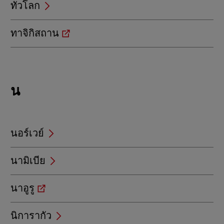
ทั่วโลก
ทาจิกิสถาน
Locations
น
beginning
with
น
นอร์เวย์
นามิเบีย
นาอูรู
นิการากัว