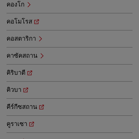
คองโก
คอโมโรส
คอสตาริกา
คาซัคสถาน
คิริบาตี
คิวบา
คีร์กีซสถาน
คูราเซา