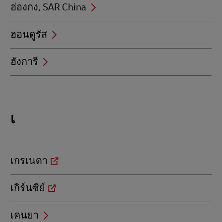
ฮ่องกง, SAR China
ฮอนดูรัส
ฮังการี
Locations
เ
beginning
with
เ
เกรเนดา
เกิร์นซีย์
เคนยา