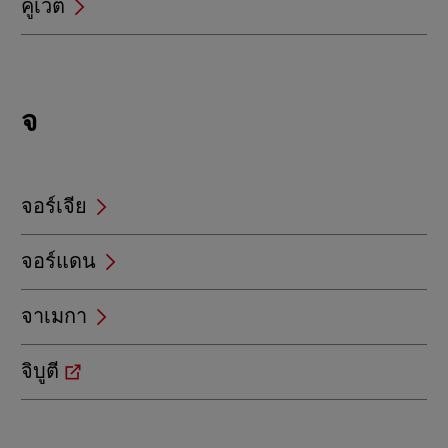
คูเวต
Locations
จ
beginning
with
จ
จอร์เจีย
จอร์แดน
จาเมกา
จิบูตี