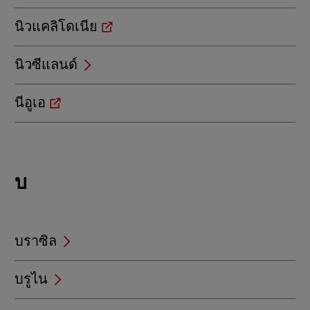
นิวแคลิโดเนีย
นิวซีแลนด์
นีอูเอ
Locations
บ
beginning
with
บ
บราซิล
บรูไน