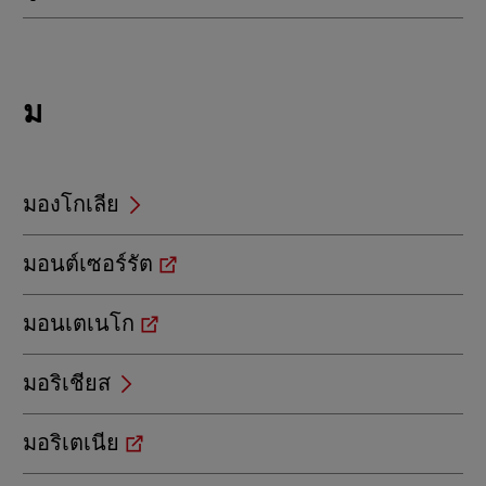
Locations
ม
beginning
with
ม
มองโกเลีย
มอนต์เซอร์รัต
มอนเตเนโก
มอริเชียส
มอริเตเนีย