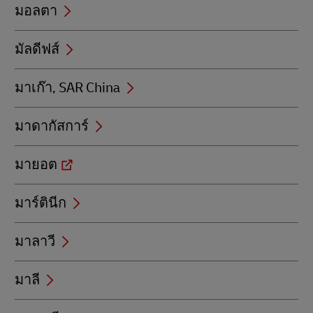
มอลตา
มัลดีฟส์
มาเก๊า, SAR China
มาดากัสการ์
มายอต
มาร์ตินีก
มาลาวี
มาลี