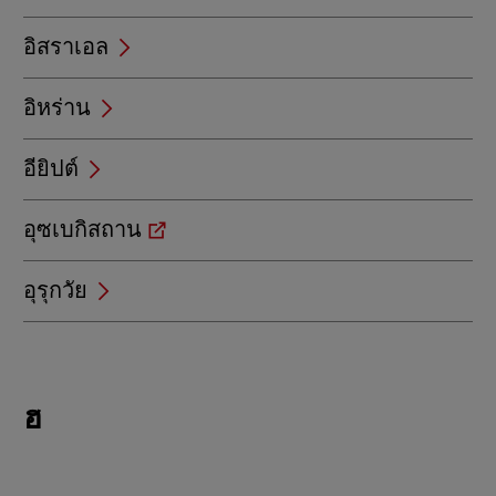
อิสราเอล
อิหร่าน
อียิปต์
อุซเบกิสถาน
อุรุกวัย
Locations
ฮ
beginning
with
ฮ