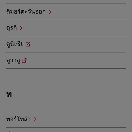
ติมอร์ตะวันออก
ตุรกี
ตูนิเซีย
ตูวาลู
Locations
ท
beginning
with
ท
ทอร์โทล่า