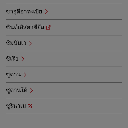
ซาอุดีอาระเบีย
ซินต์เอิสตาซียึส
ซิมบับเว
ซีเรีย
ซูดาน
ซูดานใต้
ซูรินาเม