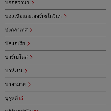
บอตสวานา
บอสเนียและเฮอร์เซโกวีนา
บังกลาเทศ
บัลแกเรีย
บาร์เบโดส
บาห์เรน
บาฮามาส
บุรุนดี