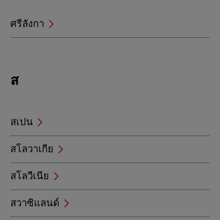
ศรีลังกา
Locations
ส
beginning
with
ส
สเปน
สโลวาเกีย
สโลวีเนีย
สวาซิแลนด์