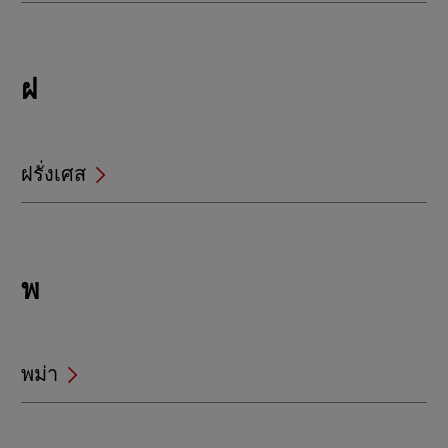
Locations
ฝ
beginning
with
ฝ
ฝรั่งเศส
Locations
พ
beginning
with
พ
พม่า