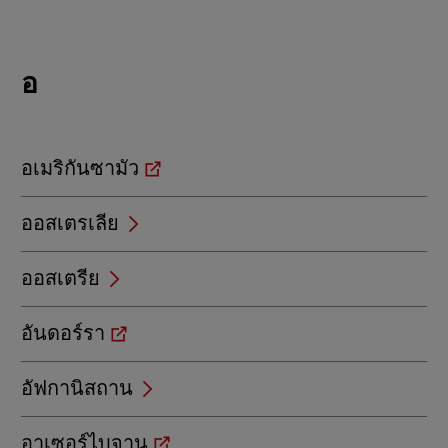
Locations
อ
beginning
with
อ
อเมริกันซามัว
ออสเตรเลีย
ออสเตรีย
อันดอร์รา
อัฟกานิสถาน
อาเซอร์ไบจาน