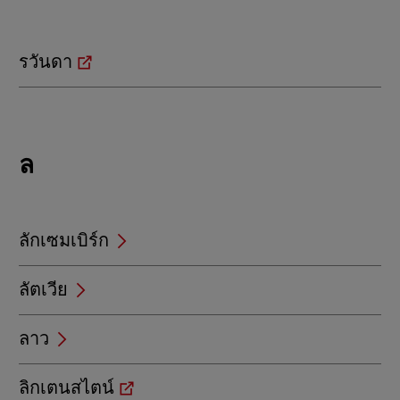
ร
รวันดา
Locations
ล
beginning
with
ล
ลักเซมเบิร์ก
ลัตเวีย
ลาว
ลิกเตนสไตน์