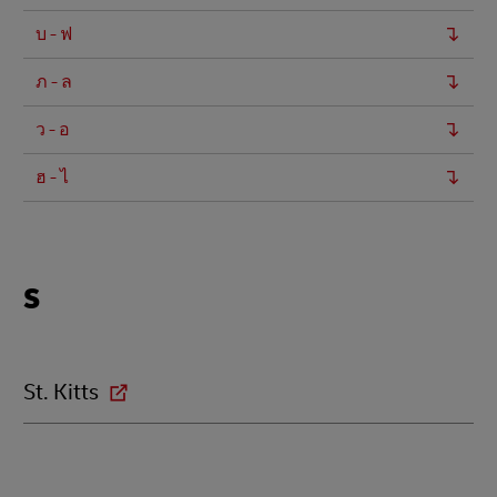
บ - ฟ
ภ - ล
ว - อ
ฮ - ไ
Locations
S
beginning
with
S
St. Kitts