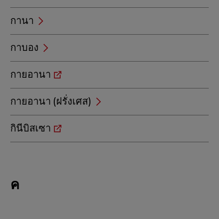
กานา
กาบอง
กายอานา
กายอานา (ฝรั่งเศส)
กินีบิสเซา
Locations
ค
beginning
with
ค