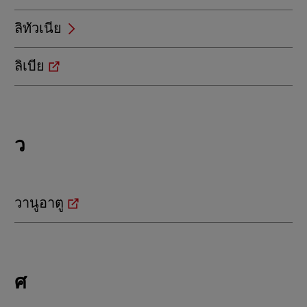
ลิทัวเนีย
ลิเบีย
Locations
ว
beginning
with
ว
วานูอาตู
Locations
ศ
beginning
with
ศ