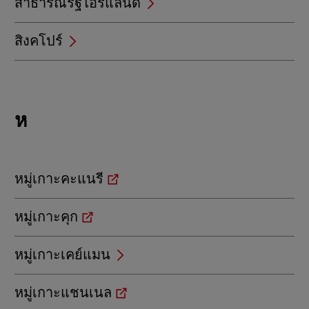
สาธารณรัฐไอร์แลนด์
สิงคโปร์
Locations
ห
beginning
with
ห
หมู่เกาะคะแนรี
หมู่เกาะคุก
หมู่เกาะเคย์แมน
หมู่เกาะแชนเนล