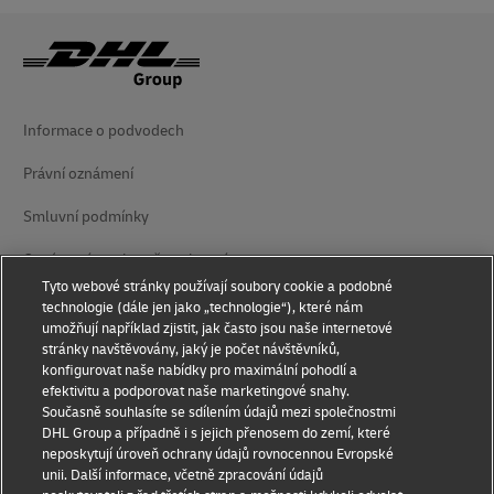
Informace o podvodech
Právní oznámení
Smluvní podmínky
Oznámení o ochraně soukromí
Tyto webové stránky používají soubory cookie a podobné
Přístupnost
technologie (dále jen jako „technologie“), které nám
umožňují například zjistit, jak často jsou naše internetové
Doplňující informace
stránky navštěvovány, jaký je počet návštěvníků,
konfigurovat naše nabídky pro maximální pohodlí a
Nastavení suborů cookie
efektivitu a podporovat naše marketingové snahy.
Současně souhlasíte se sdílením údajů mezi společnostmi
DHL Group a případně i s jejich přenosem do zemí, které
Sledujte nás na
neposkytují úroveň ochrany údajů rovnocennou Evropské
unii. Další informace, včetně zpracování údajů