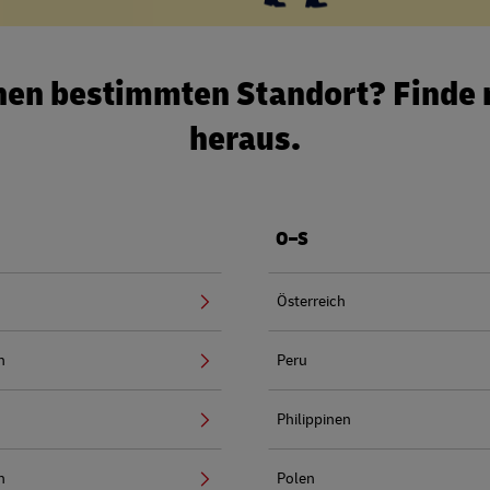
nen bestimmten Standort? Finde
heraus.
O–S
Österreich
n
Peru
Philippinen
n
Polen