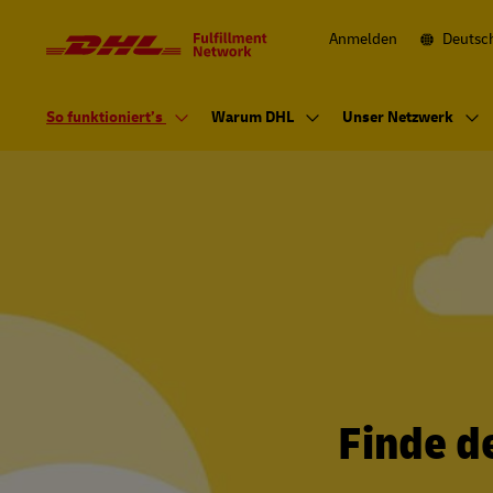
Navigation
und
Inhalte
Anmelden
Deutsc
Primärnavigation
So funktioniert’s
Warum DHL
Unser Netzwerk
Finde d