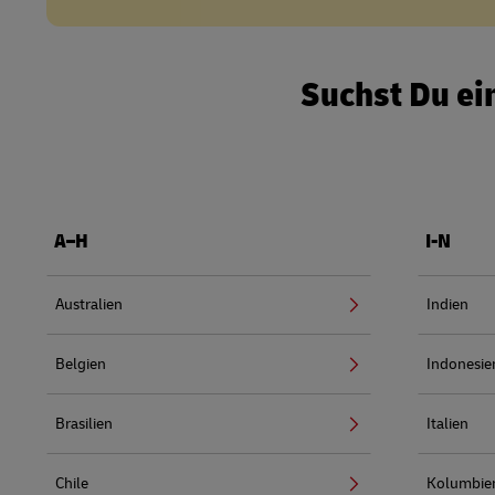
Suchst Du ei
A–H
I-N
Australien
Indien
Belgien
Indonesie
Brasilien
Italien
Chile
Kolumbie