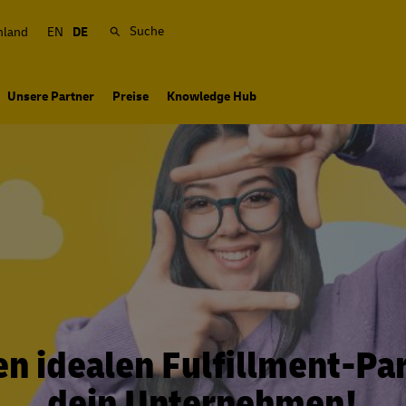
Suche
hland
EN
DE
Unsere Partner
Preise
Knowledge Hub
en idealen Fulfillment-Par
dein Unternehmen!