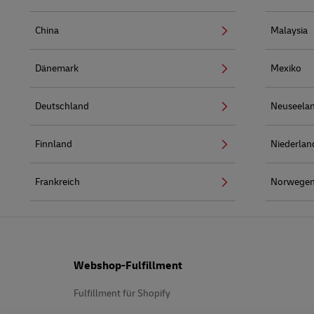
China
Malaysia
Dänemark
Mexiko
Deutschland
Neuseela
Finnland
Niederlan
Frankreich
Norwege
Fußzeile
Webshop-Fulfillment
Fulfillment für Shopify