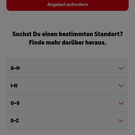
Angebot anfordern
Suchst Du einen bestimmten Standort?
Finde mehr darüber heraus.
A–H
I-N
O–S
S–Z