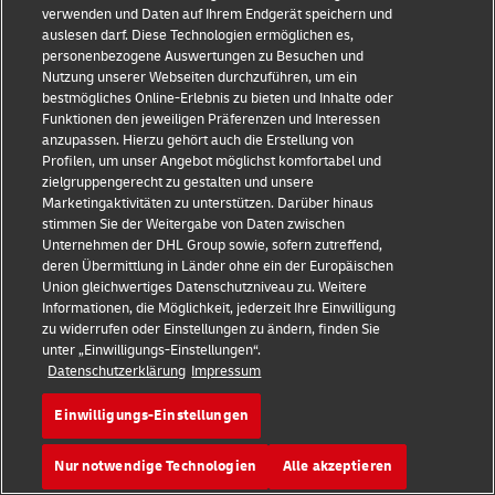
verwenden und Daten auf Ihrem Endgerät speichern und
auslesen darf. Diese Technologien ermöglichen es,
Anbindung an Rithum
personenbezogene Auswertungen zu Besuchen und
Nutzung unserer Webseiten durchzuführen, um ein
bestmögliches Online-Erlebnis zu bieten und Inhalte oder
Funktionen den jeweiligen Präferenzen und Interessen
anzupassen. Hierzu gehört auch die Erstellung von
Profilen, um unser Angebot möglichst komfortabel und
zielgruppengerecht zu gestalten und unsere
Marketingaktivitäten zu unterstützen. Darüber hinaus
stimmen Sie der Weitergabe von Daten zwischen
Unternehmen der DHL Group sowie, sofern zutreffend,
deren Übermittlung in Länder ohne ein der Europäischen
Union gleichwertiges Datenschutzniveau zu. Weitere
Informationen, die Möglichkeit, jederzeit Ihre Einwilligung
zu widerrufen oder Einstellungen zu ändern, finden Sie
unter „Einwilligungs-Einstellungen“.
Datenschutzerklärung
Impressum
Shopify
Einwilligungs-Einstellungen
E-Commerce-Plattform mit anpassbaren Vorlagen und
Nur notwendige Technologien
Alle akzeptieren
zusätzlichen Merkmalen und Funktionen.