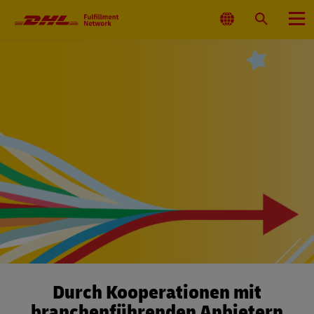
Primärnavigation
Standort
Suche
Menü
auswählen
Durch Kooperationen mit
branchenführenden Anbietern