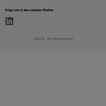
Folge uns in den sozialen Medien
2026 © - all rights reserved
Öffnet
öffnet
ein
einen
neues
externen
Fenster
Link