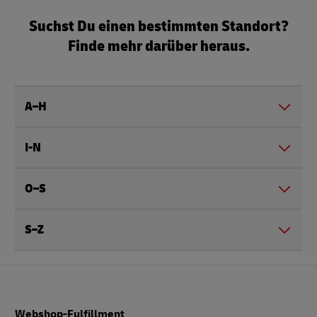
Suchst Du einen bestimmten Standort?
Finde mehr darüber heraus.
A–H
I-N
O–S
S–Z
Fußzeile
Webshop-Fulfillment