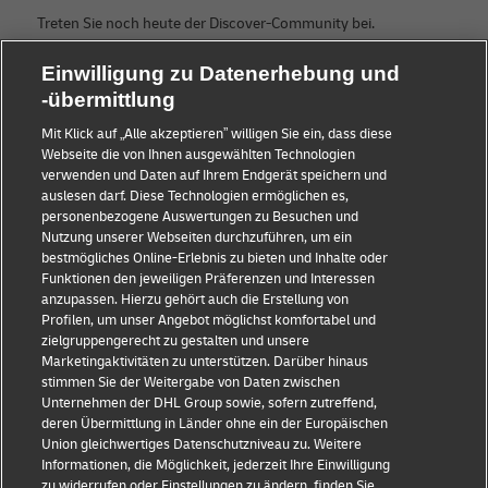
Treten Sie noch heute der Discover-Community bei.
Einwilligung zu Datenerhebung und
Kategorien
Firma
-übermittlung
KMU Ratgeber
Über DHL
Mit Klick auf „Alle akzeptieren” willigen Sie ein, dass diese
Webseite die von Ihnen ausgewählten Technologien
E-Commerce Tipps
Kontakt
verwenden und Daten auf Ihrem Endgerät speichern und
auslesen darf. Diese Technologien ermöglichen es,
B2B-Beratung
Pressezentrum
personenbezogene Auswertungen zu Besuchen und
Nutzung unserer Webseiten durchzuführen, um ein
Logistik-Beratung
Nachhaltigkeit
bestmögliches Online-Erlebnis zu bieten und Inhalte oder
Funktionen den jeweiligen Präferenzen und Interessen
Neuigkeiten & Einblicke
Rechtliche Hinweise
anzupassen. Hierzu gehört auch die Erstellung von
Profilen, um unser Angebot möglichst komfortabel und
Versand mit DHL
Nutzungsbedingungen
zielgruppengerecht zu gestalten und unsere
Marketingaktivitäten zu unterstützen. Darüber hinaus
Branchen Insights
Privatsphäre
stimmen Sie der Weitergabe von Daten zwischen
Unternehmen der DHL Group sowie, sofern zutreffend,
Betrugserkennung
deren Übermittlung in Länder ohne ein der Europäischen
Union gleichwertiges Datenschutzniveau zu. Weitere
Cookie Settings
Informationen, die Möglichkeit, jederzeit Ihre Einwilligung
zu widerrufen oder Einstellungen zu ändern, finden Sie