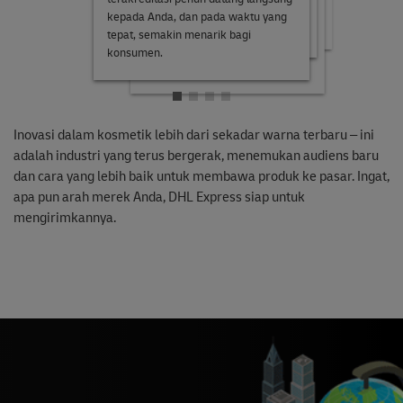
berbagai titik harga untuk kotak
dengan sukses besar.
Jelas arah masa depan sektor ini
kepada Anda, dan pada waktu yang
kecantikan, sehingga mayoritas
akan difokuskan pada individualisme.
tepat, semakin menarik bagi
pelanggan akan dapat menemukan
konsumen.
sesuatu yang sesuai dengan
anggaran mereka.
Inovasi dalam kosmetik lebih dari sekadar warna terbaru – ini
adalah industri yang terus bergerak, menemukan audiens baru
dan cara yang lebih baik untuk membawa produk ke pasar. Ingat,
apa pun arah merek Anda, DHL Express siap untuk
mengirimkannya.