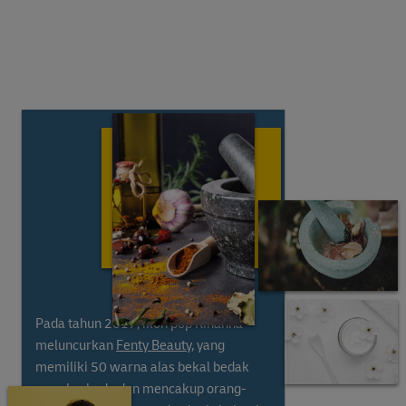
Pada tahun 2017, ikon pop Rihanna
meluncurkan
Fenty Beauty
, yang
memiliki 50 warna alas bekal bedak
yang berbeda dan mencakup orang-