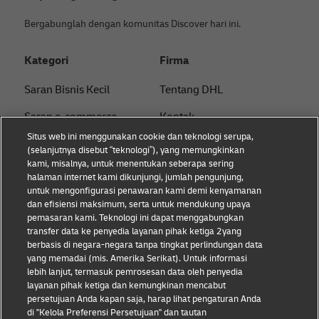
Bergabunglah dengan komunitas Discover hari ini.
Kategori
Firma
Saran Bisnis Kecil
Tentang DHL
Saran e-commerce
Kontak
Situs web ini menggunakan cookie dan teknologi serupa,
Saran B2B
Pusat Pers
(selanjutnya disebut “teknologi”), yang memungkinkan
kami, misalnya, untuk menentukan seberapa sering
Saran logistik
Keberlanjutan
halaman internet kami dikunjungi, jumlah pengunjung,
untuk mengonfigurasi penawaran kami demi kenyamanan
Tentang DHL
Pemberitahuan hukum
dan efisiensi maksimum, serta untuk mendukung upaya
pemasaran kami. Teknologi ini dapat menggabungkan
Pengiriman dengan DHL
Ketentuan penggunaan
transfer data ke penyedia layanan pihak ketiga 2yang
berbasis di negara-negara tanpa tingkat perlindungan data
Privasi
yang memadai (mis. Amerika Serikat). Untuk informasi
lebih lanjut, termasuk pemrosesan data oleh penyedia
Cookie Settings
layanan pihak ketiga dan kemungkinan mencabut
persetujuan Anda kapan saja, harap lihat pengaturan Anda
di "Kelola Preferensi Persetujuan" dan tautan